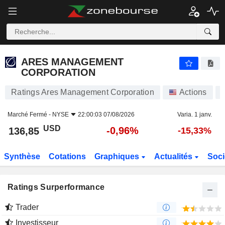
ARES MANAGEMENT CORPORATION
136,85
$
-0,96%
ARES MANAGEMENT
CORPORATION
Ratings Ares Management Corporation
Actions
Marché Fermé -
NYSE
22:00:03 07/08/2026
Varia. 1 janv.
USD
-0,96%
136,85
-15,33%
Synthèse
Cotations
Graphiques
Actualités
Soci
Ratings Surperformance
Trader
Investisseur