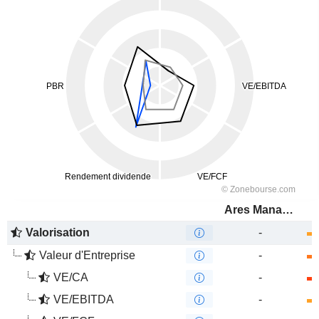
Ares Management Corporation
Valorisation
-
Valeur d'Entreprise
-
VE/CA
-
VE/EBITDA
-