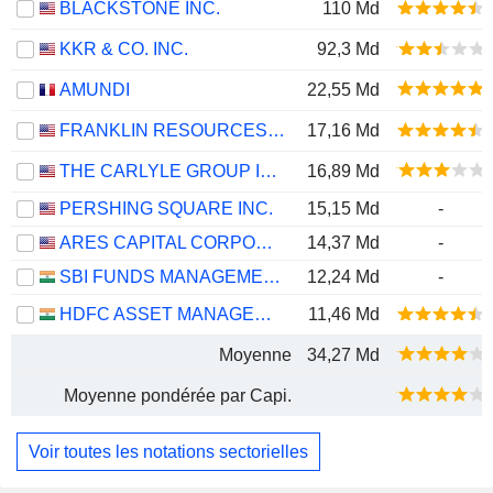
BLACKSTONE INC.
110 Md
KKR & CO. INC.
92,3 Md
AMUNDI
22,55 Md
FRANKLIN RESOURCES, INC.
17,16 Md
THE CARLYLE GROUP INC.
16,89 Md
PERSHING SQUARE INC.
15,15 Md
-
ARES CAPITAL CORPORATION
14,37 Md
-
SBI FUNDS MANAGEMENT LIMITED
12,24 Md
-
HDFC ASSET MANAGEMENT COMPANY LIMITED
11,46 Md
Moyenne
34,27 Md
Moyenne pondérée par Capi.
Voir toutes les notations sectorielles