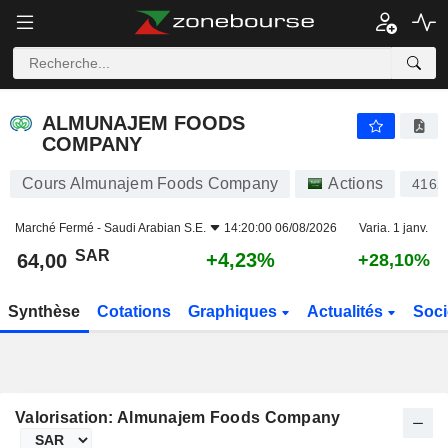
ALMUNAJEM FOODS COMPANY
64,00
﷼
+4,23%
ALMUNAJEM FOODS
COMPANY
Cours Almunajem Foods Company
Actions
4162
Marché Fermé -
Saudi Arabian S.E.
14:20:00 06/08/2026
Varia. 1 janv.
SAR
+4,23%
64,00
+28,10%
Synthèse
Cotations
Graphiques
Actualités
Soci
Valorisation: Almunajem Foods Company