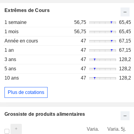
Extrêmes de Cours
1 semaine
56,75
65,45
1 mois
56,75
65,45
Année en cours
47
67,15
1 an
47
67,15
3 ans
47
128,2
5 ans
47
128,2
10 ans
47
128,2
Plus de cotations
Grossiste de produits alimentaires
Varia.
Varia. 5j.