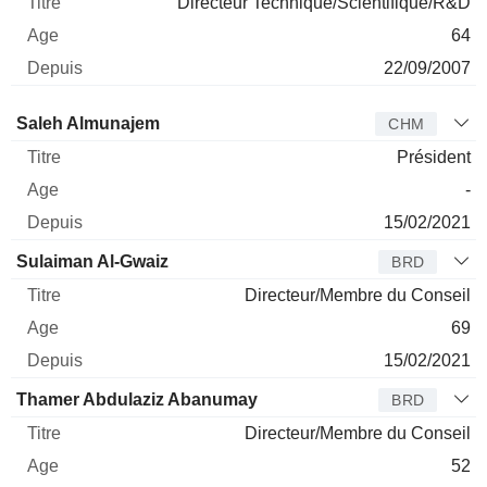
Directeur Technique/Scientifique/R&D
64
22/09/2007
Administrateur
Titre
Age
Depuis
Saleh Almunajem
CHM
Président
-
15/02/2021
Sulaiman Al-Gwaiz
BRD
Directeur/Membre du Conseil
69
15/02/2021
Thamer Abdulaziz Abanumay
BRD
Directeur/Membre du Conseil
52