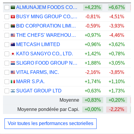
ALMUNAJEM FOODS COMPANY
+4,23%
+6,67%
BUSY MING GROUP CO., LTD.
-0,81%
-4,51%
BID CORPORATION LIMITED
-0,59%
-3,93%
THE CHEFS' WAREHOUSE, INC.
+0,97%
-4,46%
+
METCASH LIMITED
+0,96%
+3,62%
KATO SANGYO CO., LTD.
+1,42%
+0,78%
SLIGRO FOOD GROUP N.V.
+1,88%
+3,05%
VITAL FARMS, INC.
-2,16%
-3,85%
MARR S.P.A.
+1,74%
+1,10%
SUGAT GROUP LTD
+0,63%
+1,73%
Moyenne
+0,83%
+0,20%
Moyenne pondérée par Capi.
+0,00%
-2,22%
Voir toutes les performances sectorielles