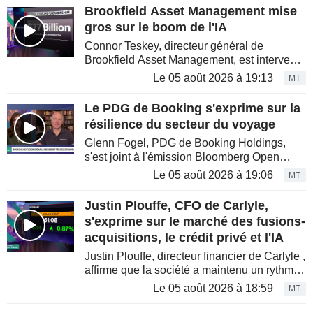
d'émissions qui progresse à un...
Brookfield Asset Management mise
gros sur le boom de l'IA
Connor Teskey, directeur général de
Brookfield Asset Management, est intervenu
dans l'émission Bloomberg Open Interest
Le 05 août 2026 à 19:13
MT
pour expliquer comment la firme est en
passe de réaliser une année record...
Le PDG de Booking s'exprime sur la
résilience du secteur du voyage
Glenn Fogel, PDG de Booking Holdings,
s'est joint à l'émission Bloomberg Open
Interest pour expliquer pourquoi la demande
Le 05 août 2026 à 19:06
MT
de voyages reste robuste malgré les conflits
armés, les phénomènes...
Justin Plouffe, CFO de Carlyle,
s'exprime sur le marché des fusions-
acquisitions, le crédit privé et l'IA
Justin Plouffe, directeur financier de Carlyle ,
affirme que la société a maintenu un rythme
soutenu de sorties d'investissements depuis
Le 05 août 2026 à 18:59
MT
plus d'un an, avec des cessions diversifiées
dans...