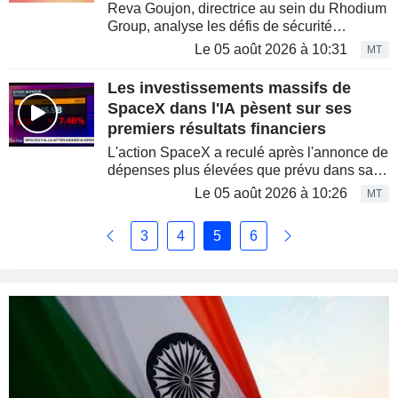
Reva Goujon, directrice au sein du Rhodium
Group, analyse les défis de sécurité
auxquels sont confrontées les entreprises de
Le 05 août 2026 à 10:31
MT
l'intelligence artificielle , tant aux États-Unis
qu'à l'échelle...
Les investissements massifs de
SpaceX dans l'IA pèsent sur ses
premiers résultats financiers
L'action SpaceX a reculé après l'annonce de
dépenses plus élevées que prévu dans sa
division d'intelligence artificielle, éclipsant
Le 05 août 2026 à 10:26
MT
un premier rapport trimestriel qui avait
pourtant...
3
4
5
6