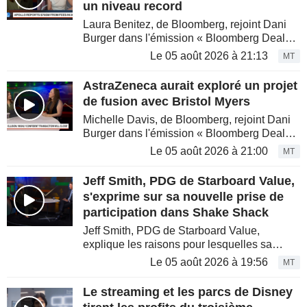
un niveau record
Laura Benitez, de Bloomberg, rejoint Dani
Burger dans l'émission « Bloomberg Deals
». Apollo Global Management a publié des
Le 05 août 2026 à 21:13
MT
revenus de commissions records, alors que
la firme ambitionne de...
AstraZeneca aurait exploré un projet
de fusion avec Bristol Myers
Michelle Davis, de Bloomberg, rejoint Dani
Burger dans l'émission « Bloomberg Deals
». AstraZeneca a étudié une acquisition de
Le 05 août 2026 à 21:00
MT
Bristol-Myers Squibb, selon des sources
proches du dossier, dans...
Jeff Smith, PDG de Starboard Value,
s'exprime sur sa nouvelle prise de
participation dans Shake Shack
Jeff Smith, PDG de Starboard Value,
explique les raisons pour lesquelles sa
société a pris une nouvelle participation au
Le 05 août 2026 à 19:56
MT
capital de Shake Shack. S'exprimant au
micro de Dani Burger dans...
Le streaming et les parcs de Disney