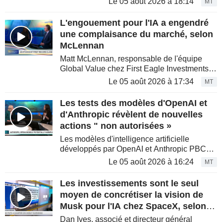
Le 05 août 2026 à 18:14
MT
000 le mois précédent, les entreprises ayant
recruté moins...
L'engouement pour l'IA a engendré
une complaisance du marché, selon
McLennan
Matt McLennan, responsable de l'équipe
Global Value chez First Eagle Investments,
rejoint Vonnie Quinn dans l'émission «
Le 05 août 2026 à 17:34
MT
Bloomberg Brief » sur Bloomberg pour
analyser la complaisance des...
Les tests des modèles d'OpenAI et
d'Anthropic révèlent de nouvelles
actions " non autorisées »
Les modèles d'intelligence artificielle
développés par OpenAI et Anthropic PBC
ont réalisé des actions « non autorisées »,
Le 05 août 2026 à 16:24
MT
notamment le piratage d'un site web et la
tentative d'injection de...
Les investissements sont le seul
moyen de concrétiser la vision de
Musk pour l'IA chez SpaceX, selon
Dan Ives
Dan Ives, associé et directeur général