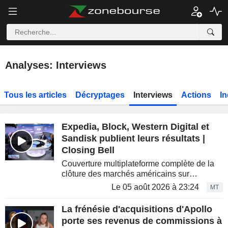
Analyses: Interviews
Tous les articles
Décryptages
Interviews
Actions
In
Expedia, Block, Western Digital et
Sandisk publient leurs résultats |
Closing Bell
Couverture multiplateforme complète de la
clôture des marchés américains sur
Bloomberg Television, Bloomberg Radio et
Le 05 août 2026 à 23:24
MT
YouTube, avec Romaine Bostick, Carol
Massar et Tim Stenovec. ...
La frénésie d'acquisitions d'Apollo
porte ses revenus de commissions à