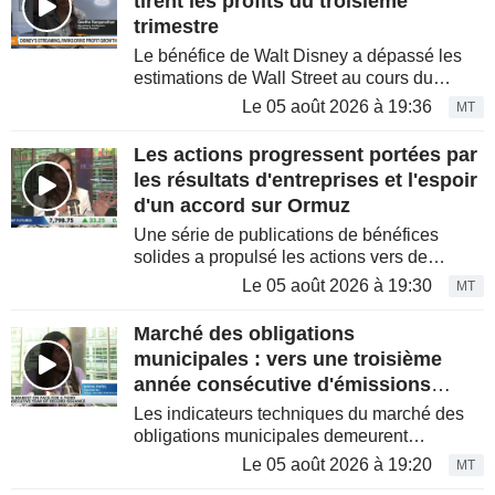
tirent les profits du troisième
trimestre
Le bénéfice de Walt Disney a dépassé les
estimations de Wall Street au cours du
troisième trimestre fiscal de l'entreprise,
Le 05 août 2026 à 19:36
MT
porté par l'envolée des revenus de sa
division divertissement et...
Les actions progressent portées par
les résultats d'entreprises et l'espoir
d'un accord sur Ormuz
Une série de publications de bénéfices
solides a propulsé les actions vers de
nouveaux sommets historiques, le marché
Le 05 août 2026 à 19:30
MT
progressant également après que le
président Donald Trump a déclaré...
Marché des obligations
municipales : vers une troisième
année consécutive d'émissions
records
Les indicateurs techniques du marché des
obligations municipales demeurent
extrêmement porteurs, permettant au marché
Le 05 août 2026 à 19:20
MT
d'absorber sans difficulté un volume