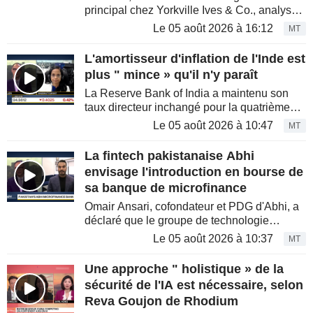
principal chez Yorkville Ives & Co., analyse
le premier rapport trimestriel de SpaceX,
Le 05 août 2026 à 16:12
MT
alors que l'entreprise a révélé des dépenses
plus élevées que...
L'amortisseur d'inflation de l'Inde est
plus " mince » qu'il n'y paraît
La Reserve Bank of India a maintenu son
taux directeur inchangé pour la quatrième
réunion consécutive, dans l'attente d'évaluer
Le 05 août 2026 à 10:47
MT
si la hausse des coûts de l'énergie liée au
conflit avec...
La fintech pakistanaise Abhi
envisage l'introduction en bourse de
sa banque de microfinance
Omair Ansari, cofondateur et PDG d'Abhi, a
déclaré que le groupe de technologie
financière pakistanais prévoit de lancer
Le 05 août 2026 à 10:37
MT
l'introduction en bourse de sa filiale de
microcrédit au début du...
Une approche " holistique » de la
sécurité de l'IA est nécessaire, selon
Reva Goujon de Rhodium