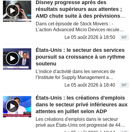
Disney progresse après des
résultats supérieurs aux attentes ;
AMD chute suite à des prévisions
décevantes | Mouvements de
Dans cet épisode de Stock Movers : -
marché
L'action Advanced Micro Devices recule
après que le chiffre d'affaires du deuxième
Le 05 août 2026 à 18:50
MT
trimestre et les prévisions de ventes pour le
troisième trimestre du...
États-Unis : le secteur des services
poursuit sa croissance à un rythme
soutenu
L'indice d'activité dans les services de
l'Institute for Supply Management a
progressé de 0,1 point pour s'établir à 54,1,
Le 05 août 2026 à 18:40
MT
selon les données publiées mercredi.
Michael McKee livre son...
États-Unis : les créations d'emplois
dans le secteur privé inférieures aux
attentes en juillet selon ADP
Les créations d'emplois dans le secteur
privé aux États-Unis ont progressé de 44
000 en juillet, après une hausse révisée à 95