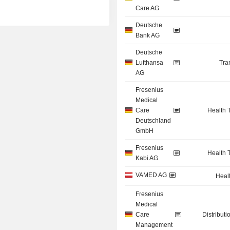
Care AG
Deutsche
Bank AG
Deutsche
Lufthansa
Tra
AG
Fresenius
Medical
Care
Health 
Deutschland
GmbH
Fresenius
Health 
Kabi AG
VAMED AG
Heal
Fresenius
Medical
Care
Distributi
Management