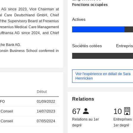
Fonctions occupées
i AG since 2023, Vice Chairman at
al Care Deutschland GmbH, Chief
Actives
f the Supervisory Board at Fresenius
 Fresenius Medical Care Management
ufthansa AG since 2024, and Chief
sche Bank AG.
Sociétés cotées
Entrepri
onsin Business School conferred in
Voir l'expérience en détail de Sara
Hennicken
Début
Relations
CFO
01/09/2022
67
10
 Conseil
14/07/2023
Relations au 1er
Entreprises 
 Conseil
07/05/2024
degré
1er degré