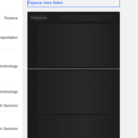
Espace mes listes
Palmarès
Finance
nsportation
Technology
Technology
th Services
on Services