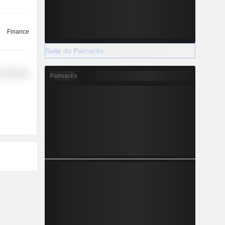
Finance
Suite du Palmarès
r Services
Palmarès