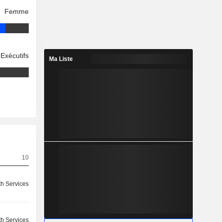
Femme
Exécutifs
Ma Liste
10
th Services
th Services