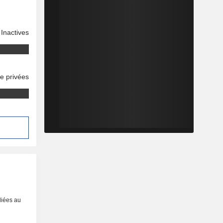
Inactives
se privées
liées au