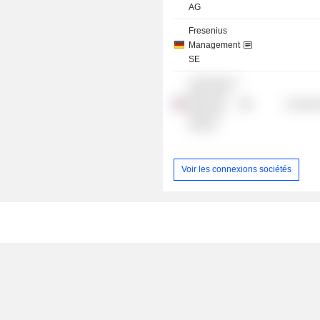
AG
Fresenius
Management
SE
University of
Wisconsin
Consume
Business
School
Voir les connexions sociétés