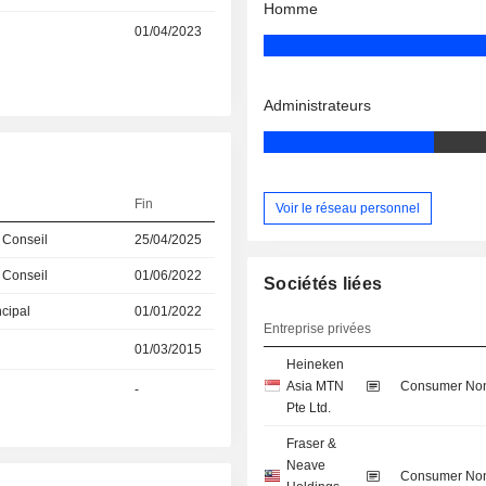
Homme
01/04/2023
Administrateurs
Fin
Voir le réseau personnel
 Conseil
25/04/2025
 Conseil
01/06/2022
Sociétés liées
ncipal
01/01/2022
Entreprise privées
01/03/2015
Heineken
Asia MTN
Consumer Non
-
Pte Ltd.
Fraser &
Neave
Consumer Non