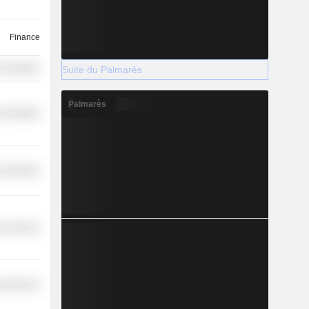
Finance
-Durables
Suite du Palmarès
Palmarès
-Durables
-Durables
r Services
l Services