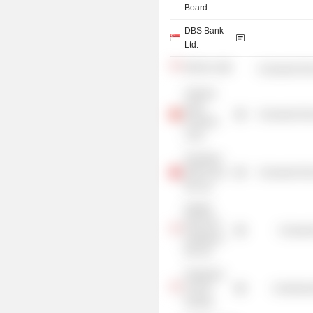
Board
DBS Bank
Ltd.
Delfi Ltd.
Consumer Non
Vietnam
Dairy
Consumer Non
Products
Corp.
Heineken-
APB China
Consumer Non
Pte Ltd.
Wildlife
Reserves
Consume
Singapore
Pte Ltd.
Singapore
Cancer
Commercia
Society