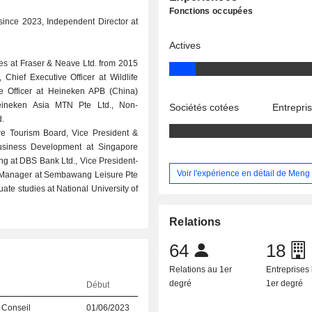
Fonctions occupées
since 2023, Independent Director at
Actives
ges at Fraser & Neave Ltd. from 2015
Chief Executive Officer at Wildlife
e Officer at Heineken APB (China)
eineken Asia MTN Pte Ltd., Non-
Sociétés cotées
Entrepri
.
re Tourism Board, Vice President &
Business Development at Singapore
g at DBS Bank Ltd., Vice President-
Voir l'expérience en détail de Meng
l Manager at Sembawang Leisure Pte
te studies at National University of
Relations
64
18
Relations au 1er
Entreprises 
degré
1er degré
Début
 Conseil
01/06/2023