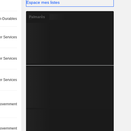
Espace mes listes
Palmarès
-Durables
r Services
r Services
r Services
overnment
overnment