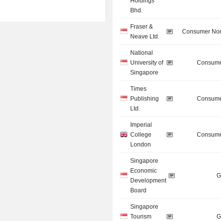
Holdings
Bhd.
Fraser &
Consumer Non
Neave Ltd.
National
University of
Consume
Singapore
Times
Publishing
Consume
Ltd.
Imperial
College
Consume
London
Singapore
Economic
G
Development
Board
Singapore
Tourism
G