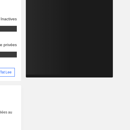
Inactives
se privées
 Tat Lee
liées au