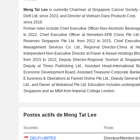
Meng Tat Lee
is currently Chairman at Singapore Cancer Society 
Delfi Ltd. since 2023, and Director at Vietnam Dairy Products Corp.
since 2016.
Former roles include Chief Executive Officer-Non-Alcoholic Bevera
to 2022, Chief Executive Officer at Heineken-APB China Pte Ltd., 
Reserves Singapore Pte Ltd. from 2012 to 2015, Chief Executiv
Management Services Co. Ltd., Regional Director-China at H
Independent Non-Executive Director at Fraser & Neave Holdings Bhd
from 2015 to 2022, Deputy Director-Regional Tourism at Singapo
Deputy at Times Publishing Ltd., Assistant Head-International 
Economic Development Board, Assistant Treasurer-Corporate Bankin
E business & Operations at Fannet Online Pte Ltd., Deputy Genera
Ltd., and Owner at Wokabout Pte Ltd. Education includes undergradua
Singapore and an MBA from Imperial College London.
Postes actifs de Meng Tat Lee
Sociétés
Poste
DELFI LIMITED
Directeur/Membre du