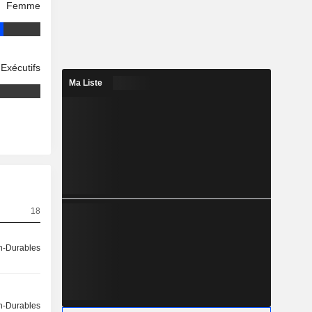
Femme
Exécutifs
Ma Liste
18
-Durables
-Durables