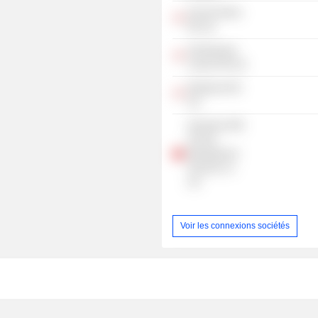
Fannet Online
Pte Ltd.
Sembawang
Leisure Pte Ltd.
Wokabout Pte
Ltd.
Heineken APB
(China)
Management
Services Co.
Ltd.
Voir les connexions sociétés