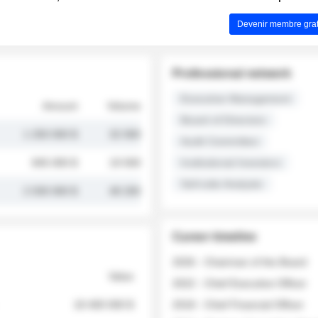
Devenir membre grat
Professional network
Executive Management
Amount
Volume
Board of Directors
1 250 000 $
32 000
Audit Committee
845 000 $
19 500
Institutional Investors
Sell-side Analysts
2 030 000 $
48 200
Career timeline
2026 - Chairman of the Board
Value
2022 - Chief Executive Officer
18 400 000 $
2018 - Chief Financial Officer