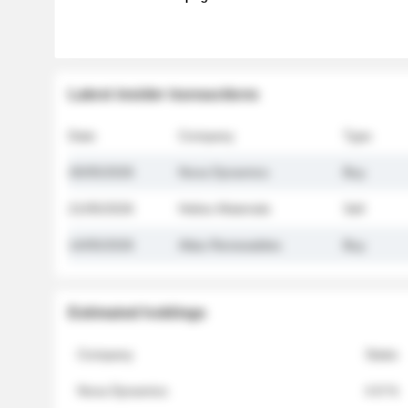
Latest insider transactions
Date
Company
Type
26/05/2026
Nova Dynamics
Buy
21/05/2026
Helios Materials
Sell
14/05/2026
Atlas Renewables
Buy
Estimated holdings
Company
Stake
Nova Dynamics
4.8 %