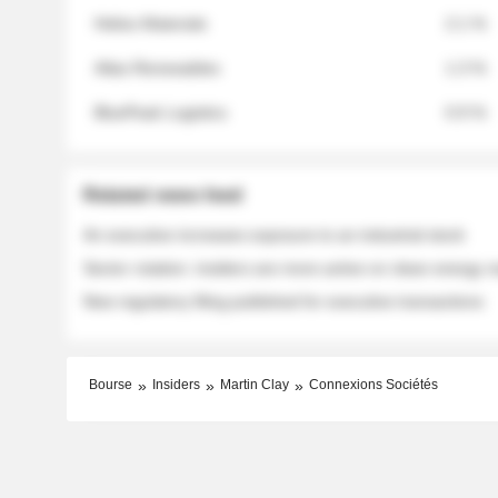
Helios Materials
2.1 %
Atlas Renewables
1.3 %
BluePeak Logistics
0.9 %
Related news feed
An executive increases exposure to an industrial stock
Sector rotation: insiders are more active on clean energy
New regulatory filing published for executive transactions
Bourse
Insiders
Martin Clay
Connexions Sociétés