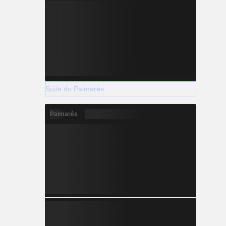
Suite du Palmarès
Palmarès