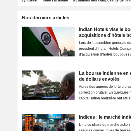
Synthèse
Toute l'actualité
Actualités des composants de l'in
Nos derniers articles
Indian Hotels vise le 
acquisitions d’hôtels b
Lors de l’assemblée générale du
président d’Indian Hotels Compa
d’acquisition d’hôtels boutiques 
La bourse indienne en ch
de dollars envolés
Après des années de forte crois
correction brutale. En quelques m
capitalisation boursière ont été ef
Indices : le marché indi
L’indice phare du marché action i
séances consécutives de baisse 