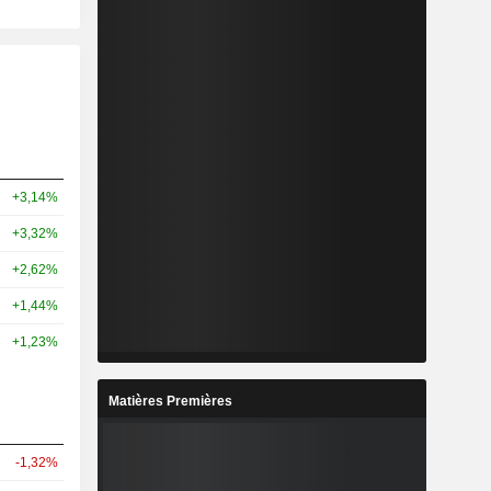
+3,14%
+3,32%
+2,62%
+1,44%
+1,23%
Matières Premières
-1,32%