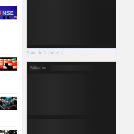
Suite du Palmarès
Palmarès