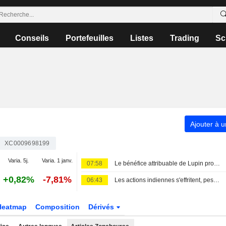
Conseils
Portefeuilles
Listes
Trading
Sc
Ajouter à u
XC0009698199
Varia. 5j.
Varia. 1 janv.
07:58
Le bénéfice attribuable de Lupin progresse de 16 % au premier trimestre fiscal
+0,82%
-7,81%
06:43
Les actions indiennes s'effritent, pesées par la finance et la hausse des prix du pétrole
Heatmap
Composition
Dérivés