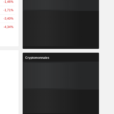
-1,46%
-1,71%
-3,40%
-4,34%
Cryptomonnaies