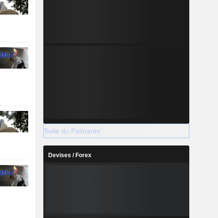
Suite du Palmarès
Devises / Forex