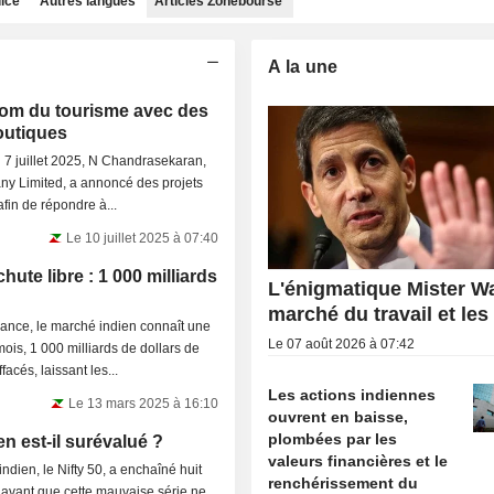
dice
Autres langues
Articles Zonebourse
A la une
boom du tourisme avec des
outiques
 7 juillet 2025, N Chandrasekaran,
ny Limited, a annoncé des projets
afin de répondre à...
Le 10 juillet 2025 à 07:40
ute libre : 1 000 milliards
L'énigmatique Mister Wa
marché du travail et les
sance, le marché indien connaît une
Le 07 août 2026 à 07:42
ois, 1 000 milliards de dollars de
facés, laissant les...
Les actions indiennes
Le 13 mars 2025 à 16:10
ouvrent en baisse,
plombées par les
en est-il surévalué ?
valeurs financières et le
ndien, le Nifty 50, a enchaîné huit
renchérissement du
avant que cette mauvaise série ne