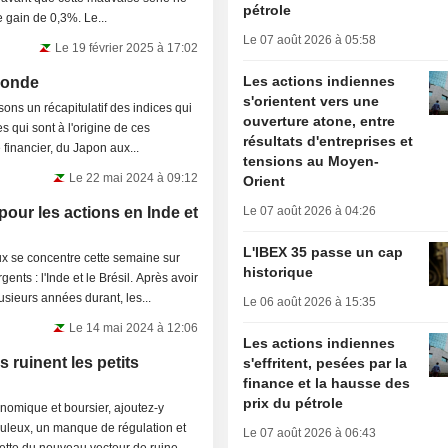
pétrole
le gain de 0,3%. Le...
Le 07 août 2026 à 05:58
Le 19 février 2025 à 17:02
Les actions indiennes
 monde
s'orientent vers une
ns un récapitulatif des indices qui
ouverture atone, entre
résultats d'entreprises et
financier, du Japon aux...
tensions au Moyen-
Le 22 mai 2024 à 09:12
Orient
our les actions en Inde et
Le 07 août 2026 à 04:26
L'IBEX 35 passe un cap
x se concentre cette semaine sur
historique
nts : l'Inde et le Brésil. Après avoir
usieurs années durant, les...
Le 06 août 2026 à 15:35
Le 14 mai 2024 à 12:06
Les actions indiennes
 ruinent les petits
s'effritent, pesées par la
finance et la hausse des
prix du pétrole
omique et boursier, ajoutez-y
uleux, un manque de régulation et
Le 07 août 2026 à 06:43