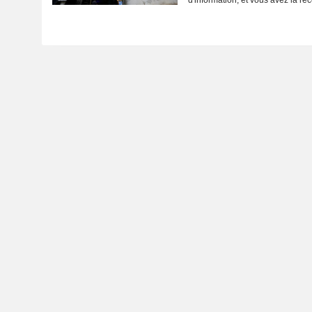
d'information, et vous avez la r
des...