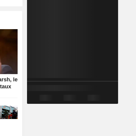
rsh, le
 taux