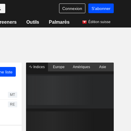
Connexion
S'abonner
reeners
Outils
Palmarès
Édition suisse
Indices
Europe
Amériques
Asie
ne liste
MT
RE