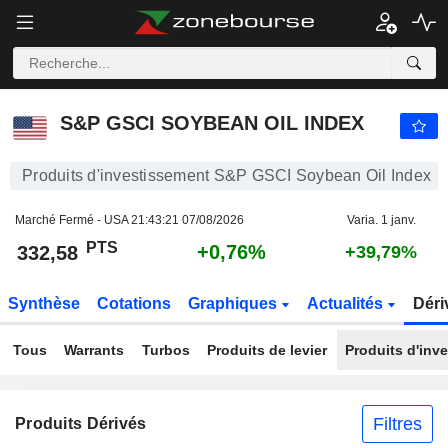
S&P GSCI SOYBEAN OIL INDEX
332,58
PTS
+0,76%
S&P GSCI SOYBEAN OIL INDEX
Produits d'investissement S&P GSCI Soybean Oil Index
Marché Fermé - USA
21:43:21 07/08/2026
Varia. 1 janv.
PTS
+0,76%
332,58
+39,79%
Synthèse
Cotations
Graphiques
Actualités
Déri
Tous
Warrants
Turbos
Produits de levier
Produits d'inv
Filtres
Produits Dérivés