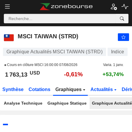
MSCI TAIWAN (STRD)
1 763,13
$
-0,61%
MSCI TAIWAN (STRD)
Graphique Actualités MSCI TAIWAN (STRD)
Indice
Cours en clôture MSCI
16:00:00 07/08/2026
Varia. 1 janv.
USD
-0,61%
1 763,13
+53,74%
Synthèse
Cotations
Graphiques
Actualités
Déri
Analyse Technique
Graphique Statique
Graphique Actualit