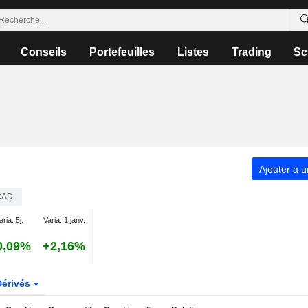
Conseils
Portefeuilles
Listes
Trading
Sc
Ajouter à u
CAD
aria. 5j.
Varia. 1 janv.
0,09%
+2,16%
Dérivés