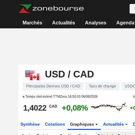
Marchés
Actualités
Analyses
Agenda
USD / CAD
Principales Devises USD / CAD
Taux de change
USD
Temps réel estimé TTMZero
16:50:03 06/08/2026
V
1,4022
+0,08%
CAD
+
Synthèse
Cotations
Graphiques
Actualités