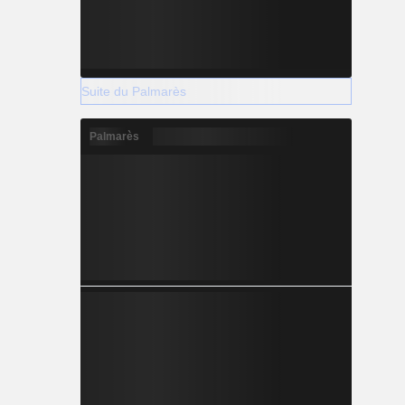
Suite du Palmarès
Palmarès