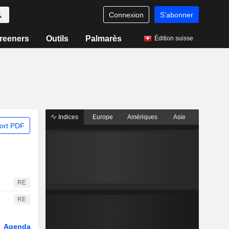
Connexion
S'abonner
reeners
Outils
Palmarès
Édition suisse
Indices
Europe
Amériques
Asie
ort PDF
RE
RE
Agenda
Secteur
Fonds et ETFs