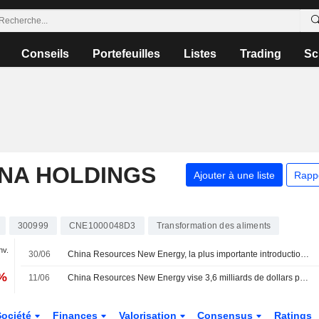
Conseils
Portefeuilles
Listes
Trading
Sc
ANA HOLDINGS
Ajouter à une liste
Rapp
300999
CNE1000048D3
Transformation des aliments
nv.
30/06
China Resources New Energy, la plus importante introduction en bourse d'Asie cette année, fera ses débuts le 2 juillet
2%
11/06
China Resources New Energy vise 3,6 milliards de dollars pour son introduction en bourse, un record pour Shenzhen
Société
Finances
Valorisation
Consensus
Ratings