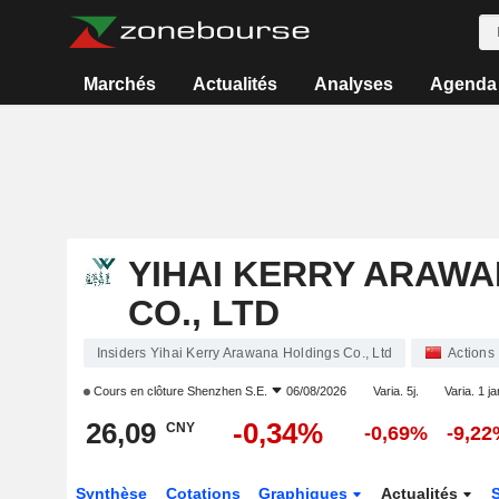
Marchés
Actualités
Analyses
Agenda
YIHAI KERRY ARAW
CO., LTD
Insiders Yihai Kerry Arawana Holdings Co., Ltd
Actions
Cours en clôture
Shenzhen S.E.
06/08/2026
Varia. 5j.
Varia. 1 ja
26,09
-0,34%
CNY
-0,69%
-9,2
Synthèse
Cotations
Graphiques
Actualités