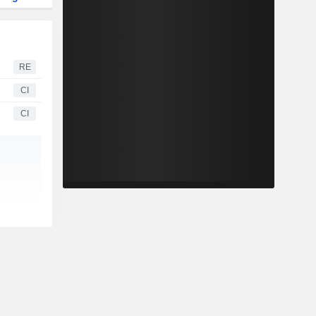
RE
CI
CI