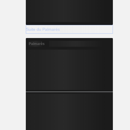
Suite du Palmarès
Palmarès