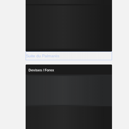
Suite du Palmarès
Devises / Forex