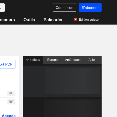
Connexion
S'abonner
reeners
Outils
Palmarès
Édition suisse
Indices
Europe
Amériques
Asie
ort PDF
RE
RE
Agenda
Secteur
Fonds et ETFs