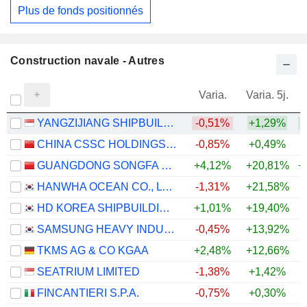
Plus de fonds positionnés
Construction navale - Autres
Varia.
Varia. 5j.
YANGZIJIANG SHIPBUILDING (HOLDINGS) LTD.
-0,51%
+1,29%
+
CHINA CSSC HOLDINGS LIMITED
-0,85%
+0,49%
GUANGDONG SONGFA CERAMICS CO.,LTD.
+4,12%
+20,81%
+
HANWHA OCEAN CO., LTD.
-1,31%
+21,58%
HD KOREA SHIPBUILDING & OFFSHORE ENGINEERING CO., LTD.
+1,01%
+19,40%
+
SAMSUNG HEAVY INDUSTRIES CO., LTD.
-0,45%
+13,92%
+
TKMS AG & CO KGAA
+2,48%
+12,66%
SEATRIUM LIMITED
-1,38%
+1,42%
FINCANTIERI S.P.A.
-0,75%
+0,30%