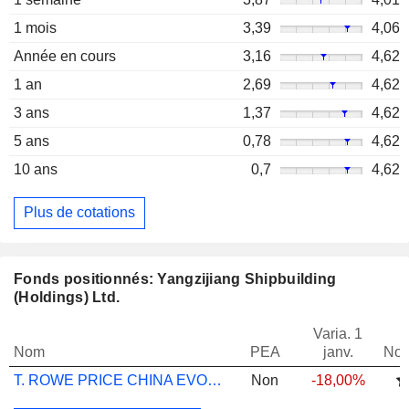
1 mois
3,39
4,06
Année en cours
3,16
4,62
1 an
2,69
4,62
3 ans
1,37
4,62
5 ans
0,78
4,62
10 ans
0,7
4,62
Plus de cotations
Fonds positionnés: Yangzijiang Shipbuilding
(Holdings) Ltd.
Varia. 1
Nom
PEA
janv.
Not
T. ROWE PRICE CHINA EVOLUTION EQUITY S
Non
-18,00%