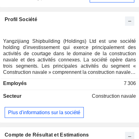
Profil Société
Yangzijiang Shipbuilding (Holdings) Ltd est une société
holding d'investissement qui exerce principalement des
activités de courtage dans le domaine de la construction
navale et des activités connexes. La société opère dans
trois segments. Les principales activités du segment «
Construction navale » comprennent la construction navale et
la fabrication d'équipements maritimes offshore. Les
Employés
7 306
principales activités du segment « Transport maritime »
consistent en des revenus provenant de l'affrètement de
Secteur
Construction navale
navires générés par les sociétés propriétaires de navires. Le
segment « Autres » comprend les services de terminaux, les
services de conception navale, l'investissement immobilier
Plus d'informations sur la société
et les participations conservées par le groupe à la suite de la
scission. La société produit également une large gamme de
navires commerciaux, tels que des porte-conteneurs, des
pétroliers, des vraquiers, des méthaniers et d'autres
Compte de Résultat et Estimations