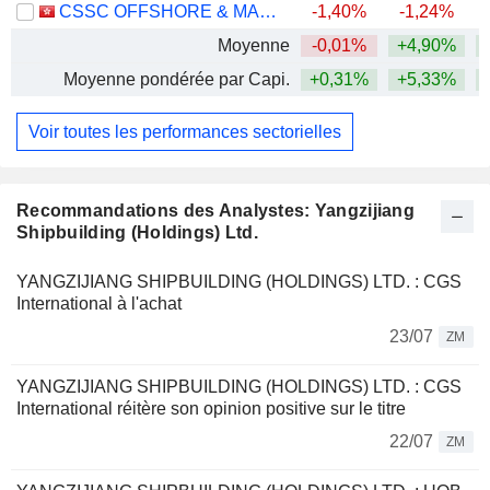
CSSC OFFSHORE & MARINE ENGINEERING (GROUP) COMPANY LIMITED
-1,40%
-1,24%
Moyenne
-0,01%
+4,90%
+
Moyenne pondérée par Capi.
+0,31%
+5,33%
+
Voir toutes les performances sectorielles
Recommandations des Analystes: Yangzijiang
Shipbuilding (Holdings) Ltd.
YANGZIJIANG SHIPBUILDING (HOLDINGS) LTD. : CGS
International à l'achat
23/07
ZM
YANGZIJIANG SHIPBUILDING (HOLDINGS) LTD. : CGS
International réitère son opinion positive sur le titre
22/07
ZM