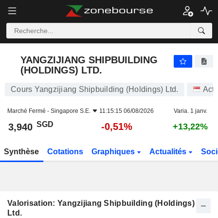
YANGZIJIANG SHIPBUILDING (HOLDINGS) LTD.
3,940
$
-0,51%
YANGZIJIANG SHIPBUILDING
(HOLDINGS) LTD.
Cours Yangzijiang Shipbuilding (Holdings) Ltd.
Acti
Marché Fermé -
Singapore S.E.
11:15:15 06/08/2026
Varia. 1 janv.
SGD
-0,51%
3,940
+13,22%
Synthèse
Cotations
Graphiques
Actualités
Soci
Valorisation: Yangzijiang Shipbuilding (Holdings)
Ltd.