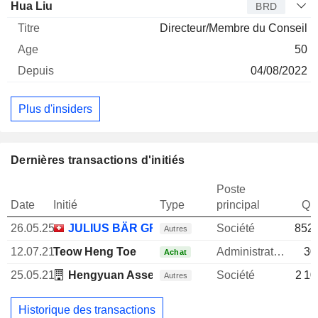
Hua Liu
BRD
Directeur/Membre du Conseil
50
04/08/2022
Plus d'insiders
Dernières transactions d'initiés
Poste
Date
Initié
Type
principal
Qua
26.05.25
JULIUS BÄR GRUPPE AG
Société
852 
Autres
12.07.21
Teow Heng Toe
Administrateur
30
Achat
25.05.21
Hengyuan Asset Investment Ltd.
Société
2 10
Autres
Historique des transactions