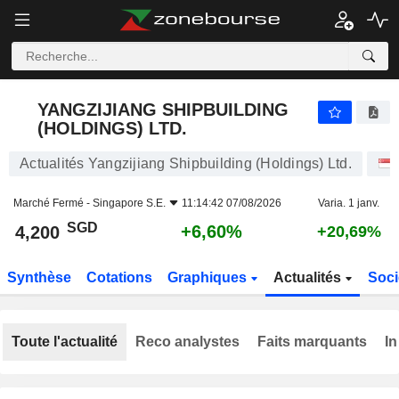
YANGZIJIANG SHIPBUILDING (HOLDINGS) LTD.
4,200
$
+6,60%
YANGZIJIANG SHIPBUILDING
(HOLDINGS) LTD.
Actualités Yangzijiang Shipbuilding (Holdings) Ltd.
Marché Fermé -
Singapore S.E.
11:14:42 07/08/2026
Varia. 1 janv.
SGD
+6,60%
4,200
+20,69%
Synthèse
Cotations
Graphiques
Actualités
Soci
Toute l'actualité
Reco analystes
Faits marquants
In