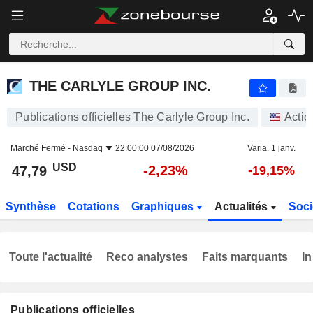
THE CARLYLE GROUP INC.
47,79
$
-2,23%
THE CARLYLE GROUP INC.
Publications officielles The Carlyle Group Inc.
Actio
Marché Fermé -
Nasdaq
22:00:00 07/08/2026
Varia. 1 janv.
USD
-2,23%
47,79
-19,15%
Synthèse
Cotations
Graphiques
Actualités
Soci
Toute l'actualité
Reco analystes
Faits marquants
In
Publications officielles