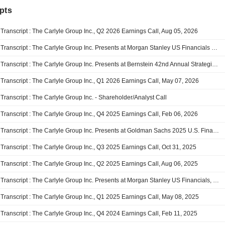
pts
Transcript : The Carlyle Group Inc., Q2 2026 Earnings Call, Aug 05, 2026
Transcript : The Carlyle Group Inc. Presents at Morgan Stanley US Financials Conference 2026, Jun-10-2026 02:30 PM
Transcript : The Carlyle Group Inc. Presents at Bernstein 42nd Annual Strategic Decisions Conference, May-27-2026 01:30 PM
Transcript : The Carlyle Group Inc., Q1 2026 Earnings Call, May 07, 2026
Transcript : The Carlyle Group Inc. - Shareholder/Analyst Call
Transcript : The Carlyle Group Inc., Q4 2025 Earnings Call, Feb 06, 2026
Transcript : The Carlyle Group Inc. Presents at Goldman Sachs 2025 U.S. Financial Services Conference, Dec-09-2025 11:20 AM
Transcript : The Carlyle Group Inc., Q3 2025 Earnings Call, Oct 31, 2025
Transcript : The Carlyle Group Inc., Q2 2025 Earnings Call, Aug 06, 2025
Transcript : The Carlyle Group Inc. Presents at Morgan Stanley US Financials, Payments & CRE Conference 2025, Jun-11-2025 11:25 AM
Transcript : The Carlyle Group Inc., Q1 2025 Earnings Call, May 08, 2025
Transcript : The Carlyle Group Inc., Q4 2024 Earnings Call, Feb 11, 2025