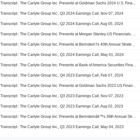
Transcript : The Carlyle Group Inc. Presents at Goldman Sachs 2024 U.S. Financial Services Conference, Dec-10-2024 09:20 AM
Transcript : The Carlyle Group Inc., Q3 2024 Earnings Call, Nov 07, 2024
Transcript : The Carlyle Group Inc., Q2 2024 Earnings Call, Aug 05, 2024
Transcript : The Carlyle Group Inc. Presents at Morgan Stanley US Financials, Payments & CRE Conference 2024, Jun-12-2024 10:15 AM
Transcript : The Carlyle Group Inc. Presents at Bernstein?s 40th Annual Strategic Decisions Conference, May-30-2024 09:00 AM
Transcript : The Carlyle Group Inc., Q1 2024 Earnings Call, May 01, 2024
Transcript : The Carlyle Group Inc. Presents at Bank of America Securities Financial Services Conference 2024, Feb-22-2024 12:10 PM
Transcript : The Carlyle Group Inc., Q4 2023 Earnings Call, Feb 07, 2024
Transcript : The Carlyle Group Inc. Presents at Goldman Sachs 2023 US Financial Services Conference, Dec-06-2023 01:40 PM
Transcript : The Carlyle Group Inc., Q3 2023 Earnings Call, Nov 07, 2023
Transcript : The Carlyle Group Inc., Q2 2023 Earnings Call, Aug 02, 2023
Transcript : The Carlyle Group Inc. Presents at Bernsteinâ€™s 39th Annual Strategic Decisions Conference 2023, Jun-01-2023 03:30 PM
Transcript : The Carlyle Group Inc., Q1 2023 Earnings Call, May 04, 2023