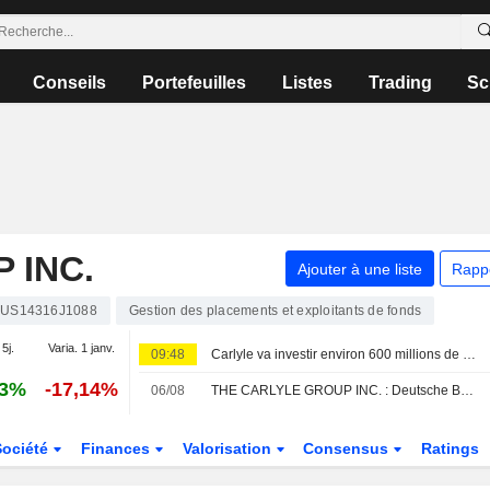
Conseils
Portefeuilles
Listes
Trading
Sc
 INC.
Ajouter à une liste
Rapp
US14316J1088
Gestion des placements et exploitants de fonds
 5j.
Varia. 1 janv.
09:48
Carlyle va investir environ 600 millions de dollars dans Prime Capital Financial
43%
-17,14%
06/08
THE CARLYLE GROUP INC. : Deutsche Bank Securities toujours positif
Société
Finances
Valorisation
Consensus
Ratings