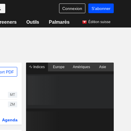
Connexion
S'abonner
reeners
Outils
Palmarès
Édition suisse
Indices
Europe
Amériques
Asie
ort PDF
MT
ZM
Agenda
Secteur
Dérivés
Fonds et ETFs