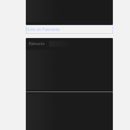
Suite du Palmarès
Palmarès