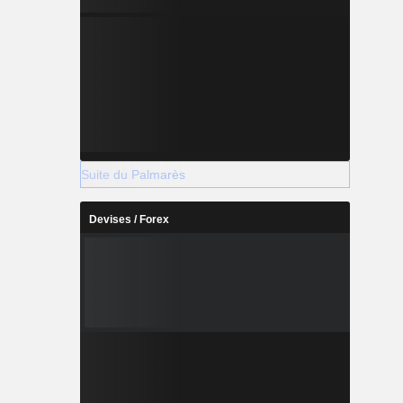
Suite du Palmarès
Devises / Forex