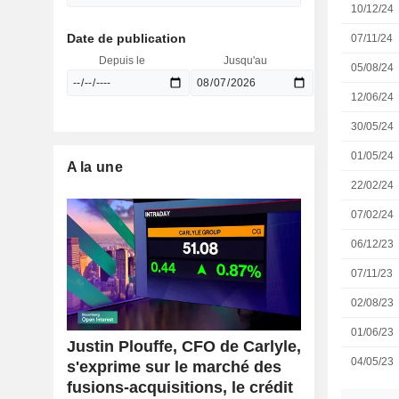
10/12/24
Date de publication
07/11/24
Depuis le
Jusqu'au
05/08/24
12/06/24
30/05/24
01/05/24
A la une
22/02/24
07/02/24
06/12/23
07/11/23
02/08/23
01/06/23
Justin Plouffe, CFO de Carlyle,
04/05/23
s'exprime sur le marché des
fusions-acquisitions, le crédit