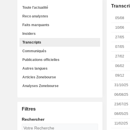
Transcri
Toute l'actualité
Reco analystes
05/08
Faits marquants
10/06
Insiders
27/05
Transcripts
07/05
Communiqués
27/02
Publications officielles
06/02
Autres langues
09/12
Articles Zonebourse
31/10/25
Analyses Zonebourse
06/08/25
23/07/25
Filtres
08/05/25
Rechercher
11/02/25