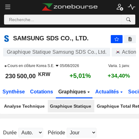
SAMSUNG SDS CO., LTD.
230 500,00
₩
+5,01%
SAMSUNG SDS CO., LTD.
Graphique Statique Samsung SDS Co., Ltd.
Actions
Cours en clôture
Korea S.E.
05/08/2026
Varia. 1 janv.
KRW
+5,01%
230 500,00
+34,40%
Synthèse
Cotations
Graphiques
Actualités
Soci
Analyse Technique
Graphique Statique
Graphique Total Re
Durée
Période