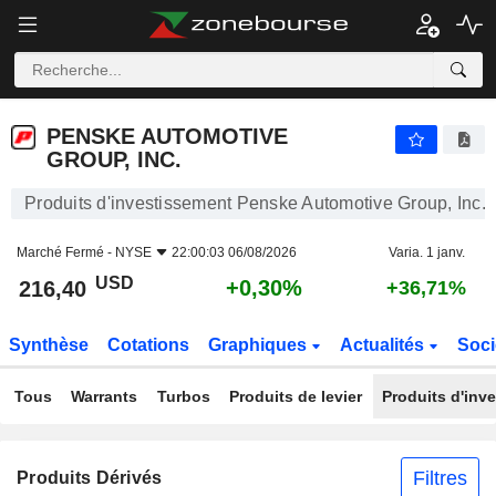
PENSKE AUTOMOTIVE GROUP, INC.
216,40
$
+0,30%
PENSKE AUTOMOTIVE
GROUP, INC.
Produits d'investissement Penske Automotive Group, Inc.
Marché Fermé -
NYSE
22:00:03 06/08/2026
Varia. 1 janv.
USD
+0,30%
216,40
+36,71%
Synthèse
Cotations
Graphiques
Actualités
Soci
Tous
Warrants
Turbos
Produits de levier
Produits d'inv
Filtres
Produits Dérivés