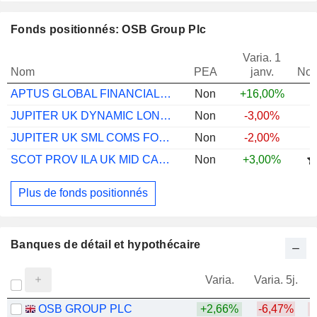
Fonds positionnés: OSB Group Plc
Varia. 1
Nom
PEA
janv.
Not
APTUS GLOBAL FINANCIALS A GBP ACC
Non
+16,00%
JUPITER UK DYNAMIC LONG SHORT EQ I £ INC
Non
-3,00%
JUPITER UK SML COMS FOCUS I GBP INC
Non
-2,00%
SCOT PROV ILA UK MID CAP FUND
Non
+3,00%
Plus de fonds positionnés
Banques de détail et hypothécaire
Varia.
Varia. 5j.
OSB GROUP PLC
+2,66%
-6,47%