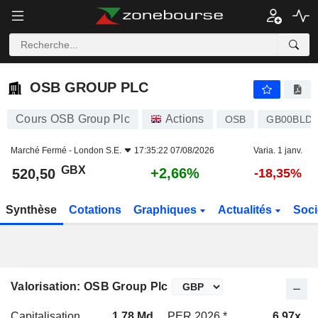
OSB GROUP PLC
520,50
p
+2,66%
OSB GROUP PLC
Cours OSB Group Plc
Actions
OSB
GB00BLD
Marché Fermé -
London S.E.
17:35:22 07/08/2026
Varia. 1 janv.
GBX
+2,66%
520,50
-18,35%
Synthèse
Cotations
Graphiques
Actualités
Soci
Valorisation: OSB Group Plc
Capitalisation
1,78 Md
PER 2026 *
6,97x