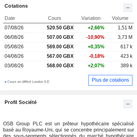
Cotations
Date
Cours
Variation
Volume
07/08/26
520.50 GBX
+2,66%
1,51 M
06/08/26
507.00 GBX
-10,90%
3,73 M
05/08/26
569.00 GBX
+0,35%
617 k
04/08/26
567.00 GBX
-0,18%
423 k
03/08/26
568.00 GBX
+2,07%
389 k
Plus de cotations
Cours en différé London S.E.
Profil Société
OSB Group PLC est un prêteur hypothécaire spécialisé
basé au Royaume-Uni, qui se concentre principalement sur
des sous-segments sélectionnés du marché hypothécaire