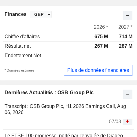
Finances
2026 *
2027 *
Chiffre d'affaires
675 M
714 M
Résultat net
267 M
287 M
Endettement Net
-
-
Plus de données financières
* Données estimées
Dernières Actualités : OSB Group Plc
Transcript : OSB Group Plc, H1 2026 Earnings Call, Aug
06, 2026
07/08
Le FTSE 100 progresse, porté par l'envolée de Diageo