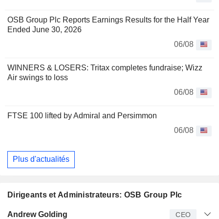
OSB Group Plc Reports Earnings Results for the Half Year
Ended June 30, 2026
06/08
WINNERS & LOSERS: Tritax completes fundraise; Wizz
Air swings to loss
06/08
FTSE 100 lifted by Admiral and Persimmon
06/08
Plus d'actualités
Dirigeants et Administrateurs: OSB Group Plc
Dirigeant
Titre
Age
Depuis
Andrew Golding
CEO