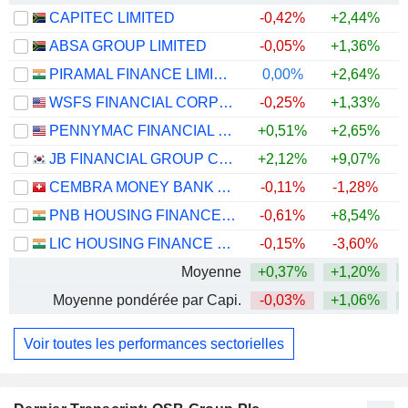
CAPITEC LIMITED
-0,42%
+2,44%
+
ABSA GROUP LIMITED
-0,05%
+1,36%
+
PIRAMAL FINANCE LIMITED
0,00%
+2,64%
WSFS FINANCIAL CORPORATION
-0,25%
+1,33%
+
PENNYMAC FINANCIAL SERVICES, INC.
+0,51%
+2,65%
JB FINANCIAL GROUP CO., LTD.
+2,12%
+9,07%
+
CEMBRA MONEY BANK AG
-0,11%
-1,28%
PNB HOUSING FINANCE LIMITED
-0,61%
+8,54%
+
LIC HOUSING FINANCE LIMITED
-0,15%
-3,60%
Moyenne
+0,37%
+1,20%
+
Moyenne pondérée par Capi.
-0,03%
+1,06%
+
Voir toutes les performances sectorielles