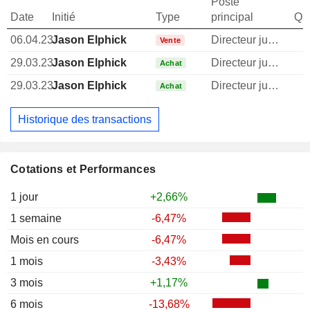
Poste
Date
Initié
Type
principal
Qua
06.04.23
Jason Elphick
Directeur juridique
1
Vente
29.03.23
Jason Elphick
Directeur juridique
Achat
29.03.23
Jason Elphick
Directeur juridique
Achat
Historique des transactions
Cotations et Performances
1 jour
+2,66%
1 semaine
-6,47%
Mois en cours
-6,47%
1 mois
-3,43%
3 mois
+1,17%
6 mois
-13,68%