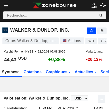
WALKER & DUNLOP, INC.
44,43
$
+0,38%
WALKER & DUNLOP, INC.
Cours Walker & Dunlop, Inc.
Actions
WD
US9
Marché Fermé -
NYSE
22:00:03 07/08/2026
Varia. 1 janv.
USD
+0,38%
44,43
-26,13%
Synthèse
Cotations
Graphiques
Actualités
Soci
Valorisation: Walker & Dunlop, Inc.
Capitalisation
1,53 Md
PER 2026 *
13,2x