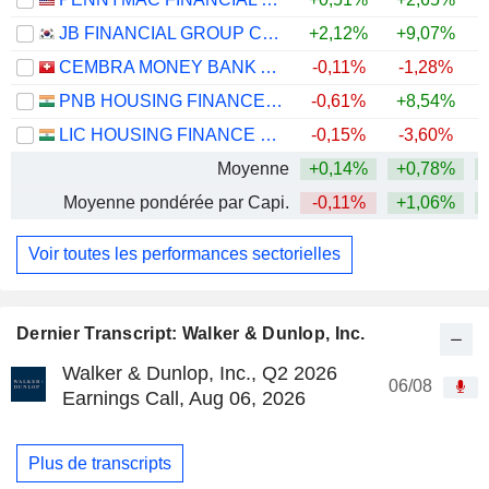
JB FINANCIAL GROUP CO., LTD.
+2,12%
+9,07%
+
CEMBRA MONEY BANK AG
-0,11%
-1,28%
PNB HOUSING FINANCE LIMITED
-0,61%
+8,54%
+
LIC HOUSING FINANCE LIMITED
-0,15%
-3,60%
Moyenne
+0,14%
+0,78%
+
Moyenne pondérée par Capi.
-0,11%
+1,06%
+
Voir toutes les performances sectorielles
Dernier Transcript: Walker & Dunlop, Inc.
Walker & Dunlop, Inc., Q2 2026
06/08
Earnings Call, Aug 06, 2026
Plus de transcripts