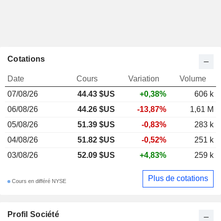
Cotations
Date
Cours
Variation
Volume
07/08/26
44.43 $US
+0,38%
606 k
06/08/26
44.26 $US
-13,87%
1,61 M
05/08/26
51.39 $US
-0,83%
283 k
04/08/26
51.82 $US
-0,52%
251 k
03/08/26
52.09 $US
+4,83%
259 k
Plus de cotations
Cours en différé NYSE
Profil Société