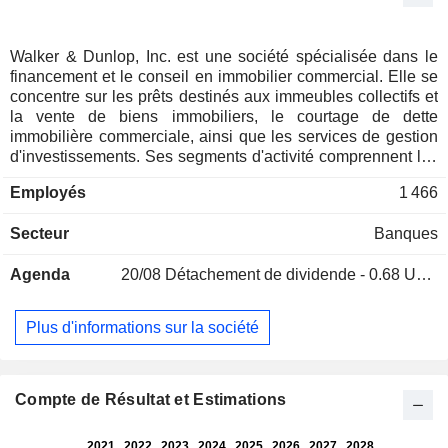
Walker & Dunlop, Inc. est une société spécialisée dans le
financement et le conseil en immobilier commercial. Elle se
concentre sur les prêts destinés aux immeubles collectifs et
la vente de biens immobiliers, le courtage de dette
immobilière commerciale, ainsi que les services de gestion
d'investissements. Ses segments d'activité comprennent les
marchés de capitaux (CM), la gestion des prêts et des actifs
Employés
1 466
(SAM) et les services généraux. Le segment CM propose à
ses clients une gamme complète de produits de financement
Secteur
Banques
immobilier commercial, notamment des prêts accordés par
des agences, le courtage de dette, la vente de biens
Agenda
20/08
Détachement de dividende - 0.68 USD
immobiliers, ainsi que des services d'expertise et
d'évaluation. Elle propose également des services de
banque d'investissement et de conseil liés à l'immobilier.
Plus d'informations sur la société
Les activités du segment SAM comprennent la gestion et
l'administration du portefeuille de prêts que la société émet
et vend aux agences, le courtage auprès de certaines
compagnies d'assurance-vie, ainsi que l'émission de prêts
Compte de Résultat et Estimations
et les activités d'investissement pour son propre compte, et
la gestion de capitaux tiers investis dans des fonds de