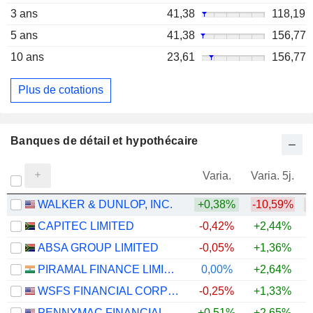
3 ans
41,38
118,19
5 ans
41,38
156,77
10 ans
23,61
156,77
Plus de cotations
Banques de détail et hypothécaire
Varia.
Varia. 5j.
WALKER & DUNLOP, INC.
+0,38%
-10,59%
CAPITEC LIMITED
-0,42%
+2,44%
+
ABSA GROUP LIMITED
-0,05%
+1,36%
+
PIRAMAL FINANCE LIMITED
0,00%
+2,64%
WSFS FINANCIAL CORPORATION
-0,25%
+1,33%
+
PENNYMAC FINANCIAL SERVICES, INC.
+0,51%
+2,65%