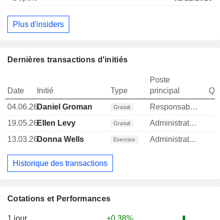
Plus d'insiders
Dernières transactions d'initiés
Poste
Date
Initié
Type
principal
Qua
04.06.26
Daniel Groman
Responsable conformite
Gratuit
19.05.26
Ellen Levy
Administrateur
Gratuit
13.03.26
Donna Wells
Administrateur
Exercice
Historique des transactions
Cotations et Performances
1 jour
+0,38%