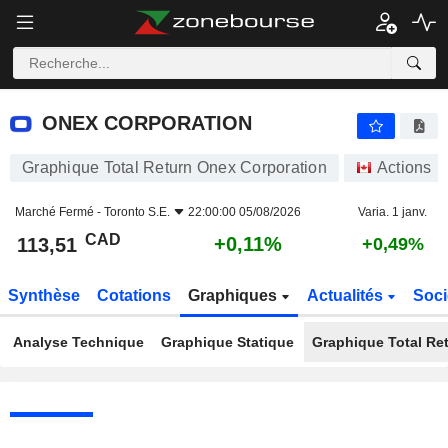
ONEX CORPORATION
113,51
$
+0,11%
ONEX CORPORATION
Graphique Total Return Onex Corporation
Actions
Marché Fermé -
Toronto S.E.
22:00:00 05/08/2026
Varia. 1 janv.
CAD
+0,11%
113,51
+0,49%
Synthèse
Cotations
Graphiques
Actualités
Soci
Analyse Technique
Graphique Statique
Graphique Total Re