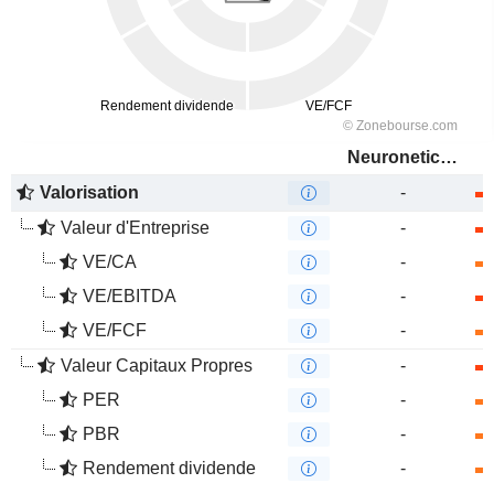
Neuronetics, Inc.
Valorisation
-
Valeur d'Entreprise
-
VE/CA
-
VE/EBITDA
-
VE/FCF
-
Valeur Capitaux Propres
-
PER
-
PBR
-
Rendement dividende
-