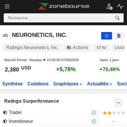
NEURONETICS, INC.
2,380
$
+5,78%
NEURONETICS, INC.
Ratings Neuronetics, Inc.
Actions
STIM
US641
Marché Fermé -
Nasdaq
22:00:00 07/08/2026
Varia. 1 janv.
USD
+5,78%
2,380
+72,46%
Synthèse
Cotations
Graphiques
Actualités
Soci
Ratings Surperformance
Trader
Investisseur
-