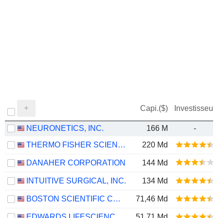
Capi.($)
Investisseur
NEURONETICS, INC.
166 M
-
THERMO FISHER SCIENTIFIC, INC.
220 Md
DANAHER CORPORATION
144 Md
INTUITIVE SURGICAL, INC.
134 Md
BOSTON SCIENTIFIC CORPORATION
71,46 Md
EDWARDS LIFESCIENCES CORPORATION
51,71 Md