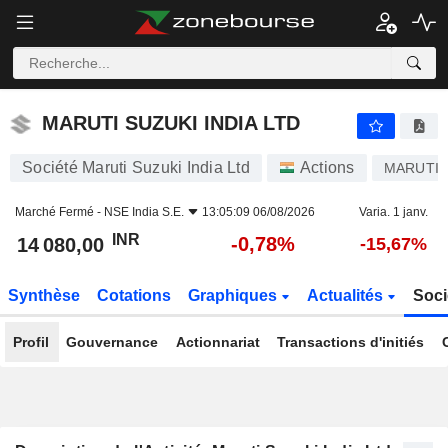
MARUTI SUZUKI INDIA LTD
14 080,00
₹
-0,78%
MARUTI SUZUKI INDIA LTD
Société Maruti Suzuki India Ltd
Actions
MARUTI
Marché Fermé -
NSE India S.E.
13:05:09 06/08/2026
Varia. 1 janv.
INR
-0,78%
14 080,00
-15,67%
Synthèse
Cotations
Graphiques
Actualités
Soci
Profil
Gouvernance
Actionnariat
Transactions d'initiés