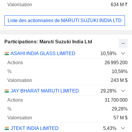
634 M ₹
Liste des actionnaires de MARUTI SUZUKI INDIA LTD
Participations: Maruti Suzuki India Ltd
Nom
Actions
%
Valorisation
ASAHI INDIA GLASS LIMITED
10,59%
26 995 200
10,59%
243 M $
JAY BHARAT MARUTI LIMITED
29,28%
31 700 000
29,28%
57 M $
JTEKT INDIA LIMITED
5,43%