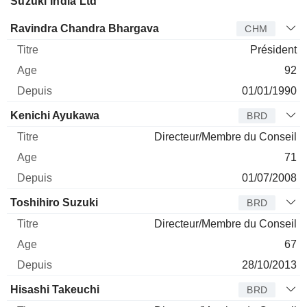
Suzuki India Ltd
Administrateur
Titre
Age
Depuis
Ravindra Chandra Bhargava
CHM
Président
92
01/01/1990
Kenichi Ayukawa
BRD
Directeur/Membre du Conseil
71
01/07/2008
Toshihiro Suzuki
BRD
Directeur/Membre du Conseil
67
28/10/2013
Hisashi Takeuchi
BRD