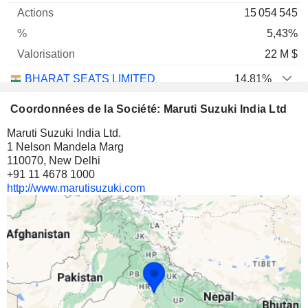
15 054 545
5,43%
22 M $
BHARAT SEATS LIMITED
14,81%
9 300 000
Coordonnées de la Société: Maruti Suzuki India Ltd
14,81%
Maruti Suzuki India Ltd.
19 M $
1 Nelson Mandela Marg
110070, New Delhi
+91 11 4678 1000
http://www.marutisuzuki.com