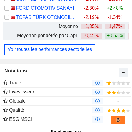
FORD OTOMOTIV SANAYI
-2,30%
+2,48%
TOFAS TÜRK OTOMOBIL FABRIKASI ANONIM SIRKETI
-2,19%
-1,34%
+
Moyenne
-1,35%
-1,47%
Moyenne pondérée par Capi.
-0,45%
+0,53%
Voir toutes les performances sectorielles
Notations
Trader
Investisseur
Globale
-
Qualité
ESG MSCI
B