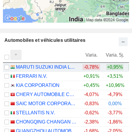
Automobiles et véhicules utilitaires
Varia.
Varia. 5j.
MARUTI SUZUKI INDIA LTD
-0,78%
+0,95%
+
FERRARI N.V.
+0,91%
+3,51%
KIA CORPORATION
+0,45%
+10,96%
+
CHERY AUTOMOBILE CO., LTD.
-4,07%
-4,79%
SAIC MOTOR CORPORATION LIMITED
-0,83%
0,00%
STELLANTIS N.V.
-0,62%
-3,77%
CHONGQING CHANGAN AUTOMOBILE COMPANY LIMITED
-2,38%
-1,86%
GUANGZHOU AUTOMOBILE GROUP CO., LTD.
-1,68%
-2,05%