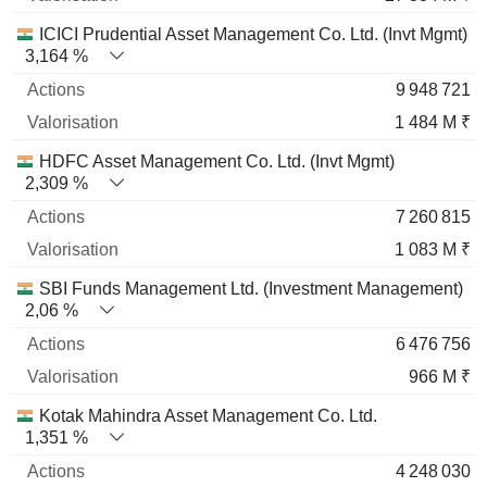
ICICI Prudential Asset Management Co. Ltd. (Invt Mgmt)
3,164 %
9 948 721
1 484 M ₹
HDFC Asset Management Co. Ltd. (Invt Mgmt)
2,309 %
7 260 815
1 083 M ₹
SBI Funds Management Ltd. (Investment Management)
2,06 %
6 476 756
966 M ₹
Kotak Mahindra Asset Management Co. Ltd.
1,351 %
4 248 030