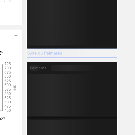
Suite du Palmarès
Palmarès