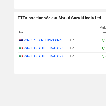
ETFs positionnés sur Maruti Suzuki India Ltd
Varia
Nom
jan
VANGUARD INTERNATIONAL EQUITY INDEX FUNDS - VANGUARD FTSE ALL-WORLD EX-US ETF
+9,
VANGUARD LIFESTRATEGY 40% EQUITY UCITS ETF - DISTRIBUTING - EUR
+4,
VANGUARD LIFESTRATEGY 20% EQUITY UCITS ETF - DISTRIBUTING - EUR
+0,