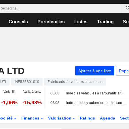
Conseils
Portefeuilles
Listes
Trading
Sc
A LTD
Ajouter à une liste
Rapp
UTI
INE585B01010
Fabricants de voitures et camions
Varia. 5j.
Varia. 1 janv.
06/08
Inde : les véhicules à carburants alternatifs talonnent l'essence face aux incertitudes sur l'E20
-1,06%
-15,93%
05/08
Inde : le lobby automobile retire son avertissement sur les dommages liés à l'éthanol pour réviser ses données
Société
Finances
Valorisation
Ratings
Agenda
Sec