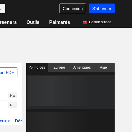
Connexion
S'abonner
reeners
Outils
Palmarès
Édition suisse
Indices
Europe
Amériques
Asie
ort PDF
RE
RE
teur
Dérivés
Fonds et ETFs