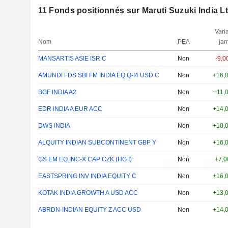
11
Fonds positionnés sur Maruti Suzuki India L
Varia
Nom
PEA
jan
MANSARTIS ASIE ISR C
Non
-9,
AMUNDI FDS SBI FM INDIA EQ Q-I4 USD C
Non
+16,
BGF INDIA A2
Non
+11,
EDR INDIA A EUR ACC
Non
+14,
DWS INDIA
Non
+10,
ALQUITY INDIAN SUBCONTINENT GBP Y
Non
+16,
GS EM EQ INC-X CAP CZK (HG I)
Non
+7,
EASTSPRING INV INDIA EQUITY C
Non
+16,
KOTAK INDIA GROWTH A USD ACC
Non
+13,
ABRDN-INDIAN EQUITY Z ACC USD
Non
+14,