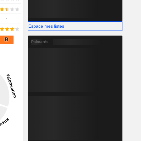
-
Espace mes listes
B
Palmarès