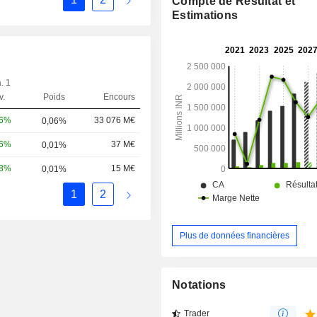
Compte de Résultat et
Estimations
. 1
v.
Poids
Encours
06%
33 076 M€
0,06%
16%
37 M€
0,01%
58%
15 M€
0,01%
1
2
Plus de données financières
Notations
Trader