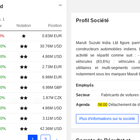
td
. 1
Profil Société
v.
Notation
Position
00%
0.83M EUR
Maruti Suzuki India Ltd figure parm
00%
30.76M USD
constructeurs automobiles indiens.
activité se répartit comme suit : - vente de
00%
4.86M USD
véhicules (83,6%) : véhicules par
00%
2.73M EUR
utilitaires et multi-segments comm
notamment sous les marques Maruti 8
00%
6.98M EUR
star, Swift, DZire, SX4 et Grand 
Employés
2021/22, le groupe a vendu 1 652 6
00%
6.98M GBP
dont 1 414 277 en Inde ; - production et vente de
Secteur
Fabricants de voitures
00%
1.87M CZK
moteurs diesel, de composants et
Agenda
06:00
Détachement de dividend
détachées (11,3%) ; - autres (5,1%). A fin mars
00%
4.86M USD
2022, Maruti Suzuki India dispose de
production implantés en Inde. 85,9% du CA est
00%
3.11M USD
Plus d'informations sur la société
réalisé en Inde.
00%
42.36M USD
1
2