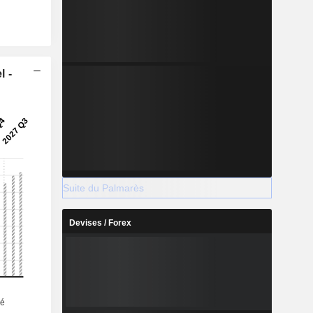
l -
Suite du Palmarès
Devises / Forex