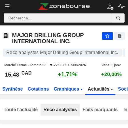
MAJOR DRILLING GROUP INTERNATIONAL INC.
15,48
$
+1,71%
MAJOR DRILLING GROUP
INTERNATIONAL INC.
Reco analystes Major Drilling Group International Inc.
Marché Fermé -
Toronto S.E.
22:00:00 07/08/2026
Varia. 1 janv.
CAD
+1,71%
15,48
+20,00%
Synthèse
Cotations
Graphiques
Actualités
Soci
Toute l'actualité
Reco analystes
Faits marquants
In