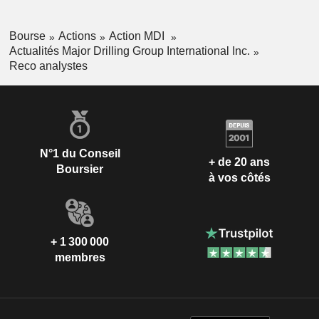
Bourse
Actions
Action MDI
Actualités Major Drilling Group International Inc.
Reco analystes
N°1 du Conseil
+ de 20 ans
Boursier
à vos côtés
+ 1 300 000
membres