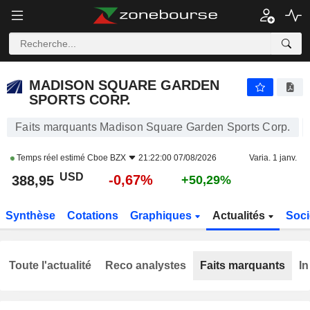
MADISON SQUARE GARDEN SPORTS CORP.
388,96
$
-0,67%
MADISON SQUARE GARDEN
SPORTS CORP.
Faits marquants Madison Square Garden Sports Corp.
Temps réel estimé
Cboe BZX
21:22:00 07/08/2026
Varia. 1 janv.
USD
-0,67%
388,95
+50,29%
Synthèse
Cotations
Graphiques
Actualités
Soci
Toute l'actualité
Reco analystes
Faits marquants
In