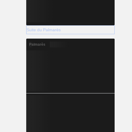
Suite du Palmarès
Palmarès