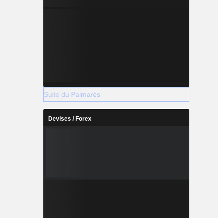
Suite du Palmarès
Devises / Forex