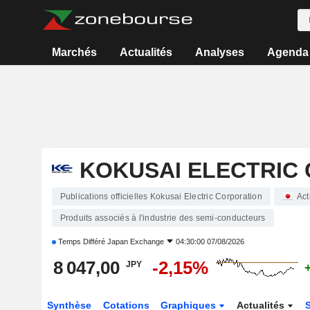
Marchés
Actualités
Analyses
Agenda
KOKUSAI ELECTRIC
Publications officielles Kokusai Electric Corporation
Act
Produits associés à l'industrie des semi-conducteurs
Temps Différé
Japan Exchange
04:30:00 07/08/2026
8 047,00
-2,15%
JPY
Synthèse
Cotations
Graphiques
Actualités