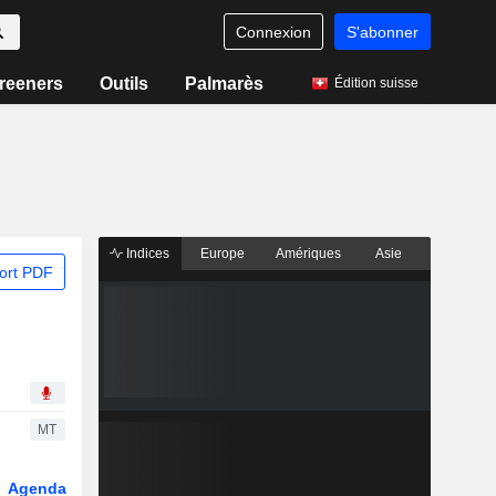
Connexion
S'abonner
reeners
Outils
Palmarès
Édition suisse
Indices
Europe
Amériques
Asie
ort PDF
MT
Agenda
Secteur
Dérivés