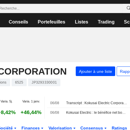
Conseils
Portefeuilles
Listes
Trading
Sc
 CORPORATION
Ajouter à une liste
Rapp
ions
6525
JP3293330001
Varia. 5j.
Varia. 1 janv.
06/08
Transcript : Kokusai Electric Corporation, Q1 2027 Earnings Call, Aug 06, 2026
+8,42%
+46,44%
06/08
Kokusai Electric : le bénéfice net bondit de 71 % au premier trimestre fiscal
Société
Finances
Valorisation
Consensus
Ratings