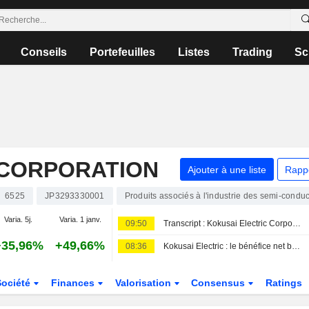
Conseils
Portefeuilles
Listes
Trading
Sc
 CORPORATION
Ajouter à une liste
Rapp
6525
JP3293330001
Produits associés à l'industrie des semi-condu
Varia. 5j.
Varia. 1 janv.
09:50
Transcript : Kokusai Electric Corporation, Q1 2027 Earnings Call, Aug 06, 2026
+35,96%
+49,66%
08:36
Kokusai Electric : le bénéfice net bondit de 71 % au premier trimestre fiscal
Société
Finances
Valorisation
Consensus
Ratings