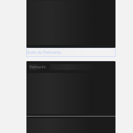
Suite du Palmarès
Palmarès