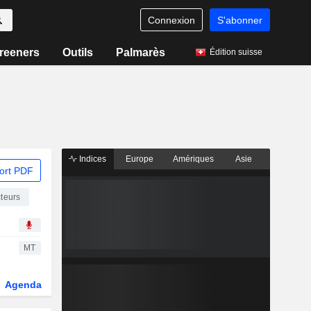
Connexion
S'abonner
reeners
Outils
Palmarès
Édition suisse
Indices
Europe
Amériques
Asie
ort PDF
cteurs
MT
Agenda
Secteur
Dérivés