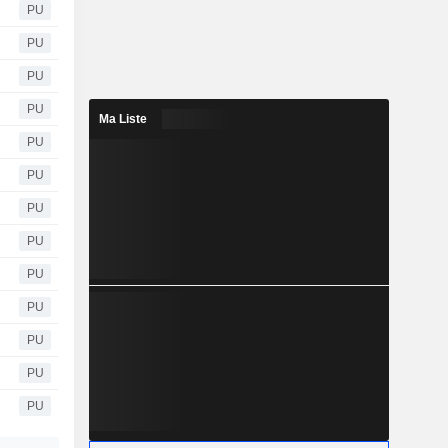
PU
PU
PU
PU
Ma Liste
PU
PU
PU
PU
PU
PU
PU
PU
PU