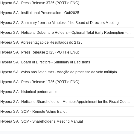
Hypera S A : Press Release 3T25 (PORT e ENG)
Hypera S A : Institutional Presentation - Out/2025
Hypera S A : Summary from the Minutes of the Board of Directors Meeting
Hypera S A : Notice to Debenture Holders – Optional Total Early Redemption – 11th and 12th Debenture Issuances
Hypera S A : Apresentação de Resultados do 2T25
Hypera S A : Press Release 2T25 (PORT e ENG)
Hypera S A : Board of Directors - Summary of Decisions
Hypera S A : Aviso aos Acionistas - Adoção do processo de voto múltiplo
Hypera S A : Press Release 1T25 (PORT e ENG)
Hypera S A : historical performance
Hypera S A : Notice to Shareholders – Member Appointment for the Fiscal Council
Hypera S A : SOM - Remote Voting Ballot
Hypera S A : SOM - Shareholder´s Meeting Manual