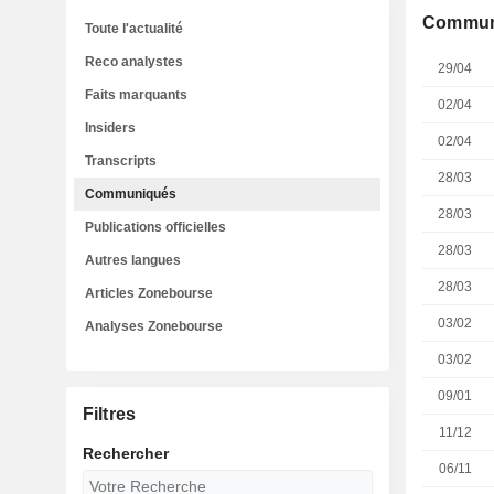
Commun
Toute l'actualité
Reco analystes
29/04
Faits marquants
02/04
Insiders
02/04
Transcripts
28/03
Communiqués
28/03
Publications officielles
28/03
Autres langues
28/03
Articles Zonebourse
03/02
Analyses Zonebourse
03/02
09/01
Filtres
11/12
Rechercher
06/11