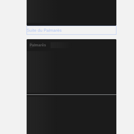
Suite du Palmarès
Palmarès