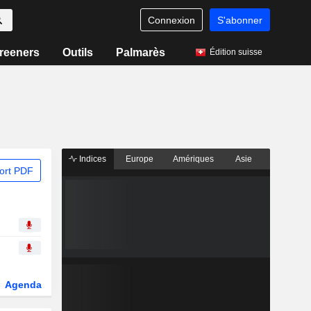
Connexion
S'abonner
reeners
Outils
Palmarès
Édition suisse
Indices
Europe
Amériques
Asie
ort PDF
Agenda
Secteur
Dérivés
Fonds et ETFs