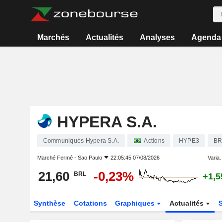
Marchés
Actualités
Analyses
Agenda
HYPERA S.A.
Communiqués Hypera S.A.
Actions
HYPE3
B
Marché Fermé -
Sao Paulo
22:05:45 07/08/2026
Varia. 
21,60
-0,23%
BRL
+1,
Synthèse
Cotations
Graphiques
Actualités