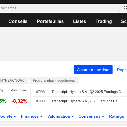
Conseils
Portefeuilles
Listes
Trading
Sc
Ajouter à une liste
Rapp
RHYPEACNOR0
Produits pharmaceutiques
5j.
Varia. 1 janv.
07/08
Transcript : Hypera S.A., Q2 2025 Earnings Call, Aug 07, 2025
55%
-8,32%
07/08
Transcript : Hypera S.A., 2025 Earnings Call, Mar 13, 2026
Société
Finances
Valorisation
Consensus
Ratings