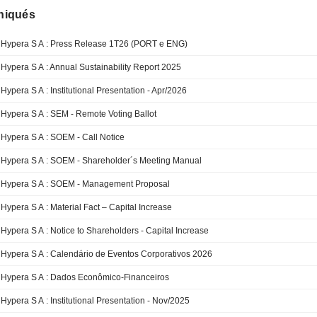
iqués
Hypera S A : Press Release 1T26 (PORT e ENG)
Hypera S A : Annual Sustainability Report 2025
Hypera S A : Institutional Presentation - Apr/2026
Hypera S A : SEM - Remote Voting Ballot
Hypera S A : SOEM - Call Notice
Hypera S A : SOEM - Shareholder´s Meeting Manual
Hypera S A : SOEM - Management Proposal
Hypera S A : Material Fact – Capital Increase
Hypera S A : Notice to Shareholders - Capital Increase
Hypera S A : Calendário de Eventos Corporativos 2026
Hypera S A : Dados Econômico-Financeiros
Hypera S A : Institutional Presentation - Nov/2025