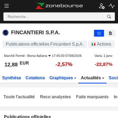
FINCANTIERI S.P.A.
12,88
€
-2,57%
FINCANTIERI S.P.A.
Publications officielles Fincantieri S.p.A.
Actions
Marché Fermé -
Borsa Italiana
17:45:00 07/08/2026
Varia. 1 janv.
EUR
-2,57%
12,88
-22,87%
Synthèse
Cotations
Graphiques
Actualités
Soci
Toute l'actualité
Reco analystes
Faits marquants
In
Publications officielles