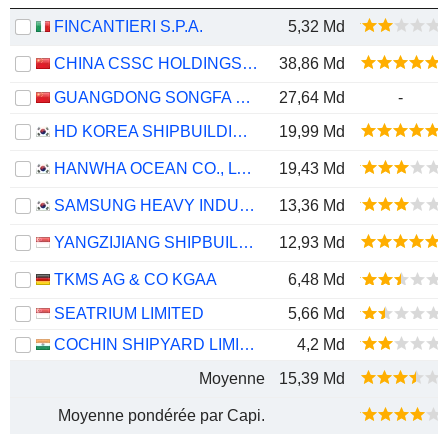
FINCANTIERI S.P.A.
5,32 Md
CHINA CSSC HOLDINGS LIMITED
38,86 Md
GUANGDONG SONGFA CERAMICS CO.,LTD.
27,64 Md
-
HD KOREA SHIPBUILDING & OFFSHORE ENGINEERING CO., LTD.
19,99 Md
HANWHA OCEAN CO., LTD.
19,43 Md
SAMSUNG HEAVY INDUSTRIES CO., LTD.
13,36 Md
YANGZIJIANG SHIPBUILDING (HOLDINGS) LTD.
12,93 Md
TKMS AG & CO KGAA
6,48 Md
SEATRIUM LIMITED
5,66 Md
COCHIN SHIPYARD LIMITED
4,2 Md
Moyenne
15,39 Md
Moyenne pondérée par Capi.