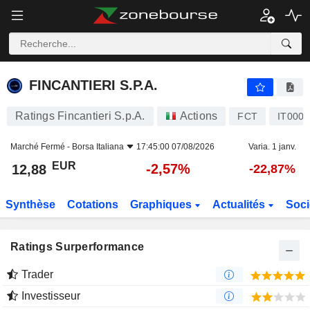
FINCANTIERI S.P.A.
12,88
€
-2,57%
FINCANTIERI S.P.A.
Ratings Fincantieri S.p.A.
Actions
FCT
IT000
Marché Fermé -
Borsa Italiana
17:45:00 07/08/2026
Varia. 1 janv.
EUR
-2,57%
12,88
-22,87%
Synthèse
Cotations
Graphiques
Actualités
Soci
Ratings Surperformance
Trader
Investisseur