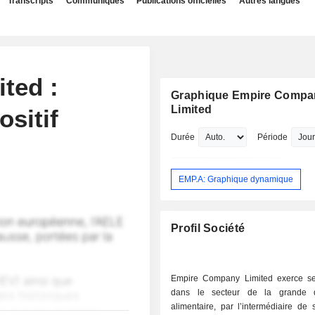
Transcripts
Communiqués
Publications officielles
Autres langues
ted :
Graphique Empire Compa
Limited
ositif
Durée
Période
EMP.A: Graphique dynamique
Profil Société
Empire Company Limited exerce ses
dans le secteur de la grande di
alimentaire, par l’intermédiaire de s