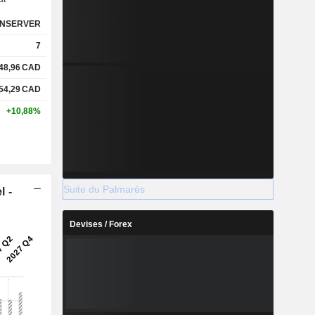
NSERVER
7
48,96
CAD
54,29
CAD
+10,88%
Suite du Palmarès
l -
Devises / Forex