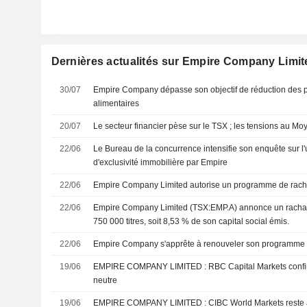
Dernières actualités sur Empire Company Limit
30/07
Empire Company dépasse son objectif de réduction des p
alimentaires
20/07
Le secteur financier pèse sur le TSX ; les tensions au Mo
22/06
Le Bureau de la concurrence intensifie son enquête sur l
d'exclusivité immobilière par Empire
22/06
Empire Company Limited autorise un programme de racha
22/06
Empire Company Limited (TSX:EMP.A) annonce un rachat d
750 000 titres, soit 8,53 % de son capital social émis.
22/06
Empire Company s'apprête à renouveler son programme d
19/06
EMPIRE COMPANY LIMITED : RBC Capital Markets confirme sa recommandation
neutre
19/06
EMPIRE COMPANY LIMITED : CIBC World Markets r