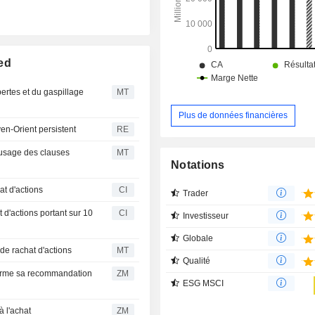
des pharmacies, de magasins auton
projets à usage mixte, principaleme
marchés urbains et suburbains du C
ed
ertes et du gaspillage
MT
Plus de données financières
yen-Orient persistent
RE
'usage des clauses
MT
Notations
t d'actions
CI
Trader
'actions portant sur 10
CI
Investisseur
Globale
e rachat d'actions
MT
Qualité
ZM
ESG MSCI
este à l'achat
ZM