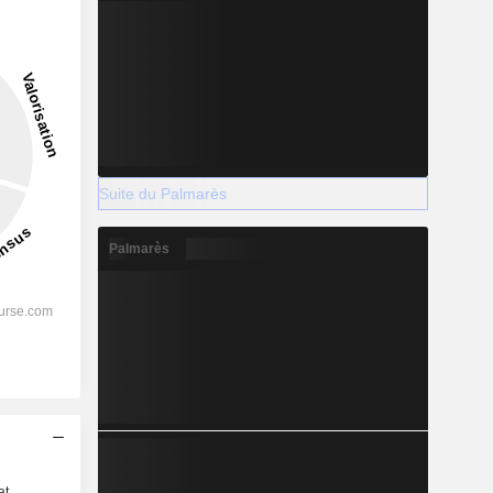
Suite du Palmarès
Palmarès
s
at