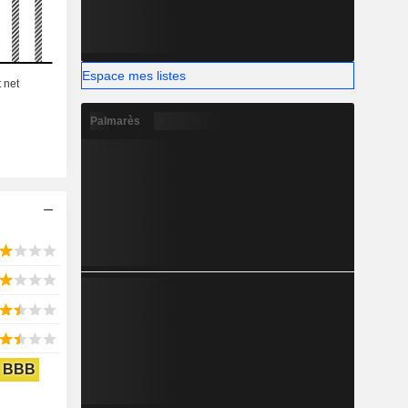
omes et de
nt sur les
anada.
Espace mes listes
Palmarès
BBB