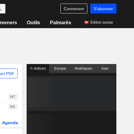
Connexion
S'abonner
reeners
Outils
Palmarès
Édition suisse
Indices
Europe
Amériques
Asie
ort PDF
MT
RE
Agenda
Secteur
Dérivés
Fonds et ETFs