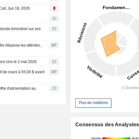
all, Jun 18, 2026
CI
ende trimestriel sur ses
CI
tre dépasse les attentes,
MT
ice clos le 2 mai 2026
CI
f de cours à 55,00 $ avant
MT
fre d'alimentation au
CI
Plus de notations
Consensus des Analyste
Vente
Ach