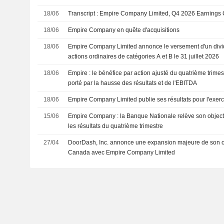
18/06
Transcript : Empire Company Limited, Q4 2026 Earnings C
18/06
Empire Company en quête d'acquisitions
18/06
Empire Company Limited annonce le versement d'un divid
actions ordinaires de catégories A et B le 31 juillet 2026
18/06
Empire : le bénéfice par action ajusté du quatrième trimes
porté par la hausse des résultats et de l'EBITDA
18/06
Empire Company Limited publie ses résultats pour l'exerc
15/06
Empire Company : la Banque Nationale relève son objecti
les résultats du quatrième trimestre
27/04
DoorDash, Inc. annonce une expansion majeure de son of
Canada avec Empire Company Limited