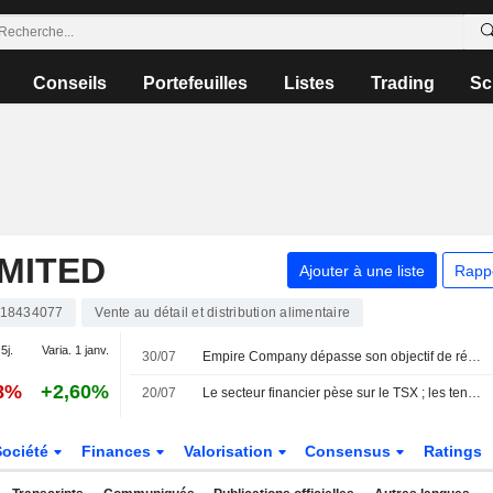
Conseils
Portefeuilles
Listes
Trading
Sc
MITED
Ajouter à une liste
Rapp
18434077
Vente au détail et distribution alimentaire
5j.
Varia. 1 janv.
30/07
Empire Company dépasse son objectif de réduction des pertes et du gaspillage alimentaires
58%
+2,60%
20/07
Le secteur financier pèse sur le TSX ; les tensions au Moyen-Orient persistent
Société
Finances
Valorisation
Consensus
Ratings