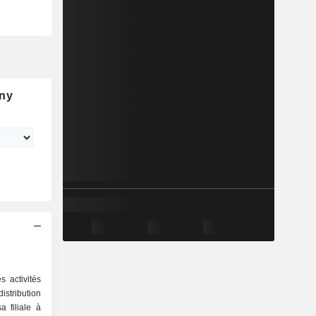
ny
 activités
stribution
a filiale à