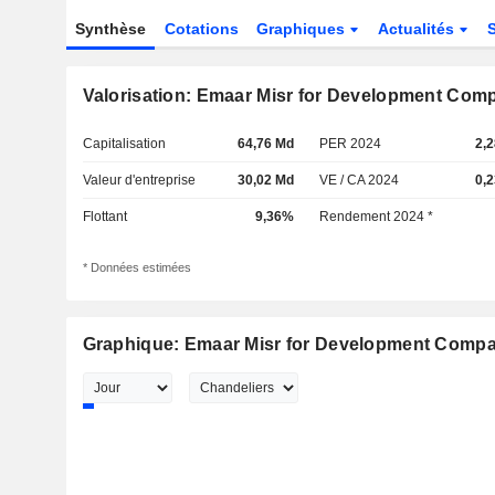
Synthèse
Cotations
Graphiques
Actualités
Valorisation: Emaar Misr for Development Comp
Capitalisation
64,76 Md
PER 2024
2,
Valeur d'entreprise
30,02 Md
VE / CA 2024
0,
Flottant
9,36%
Rendement 2024 *
* Données estimées
Graphique: Emaar Misr for Development Compan