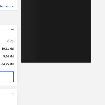
Secteur
2025
19,81 Md
5,54 Md
-34,75 Md