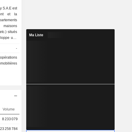
 S.A.E est
ent et la
partements
, maisons
tc.) situés
Ma Liste
eloppe une
s de loisirs
-
opérations
mmobilières
Volume
8 233 079
23 258 784