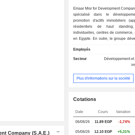
Emaar Misr for Development Company
spécialisé dans le développem
promotion d'actifs immobiliers (ap
résidentiels de haut standing
individuelles, centres de commerce, e
en Egypte. En outre, le groupe dév
activité d'exploitation d'établissement
Employés
et de résidences hôtelières.
Secteur
Développement et 
i
Plus d'informations sur la société
Cotations
Date
Cours
Variation
06/08/26
11.89 EGP
-1,74%
05/08/26
12.10 EGP
+5,31%
ment Company (S.A.E.)