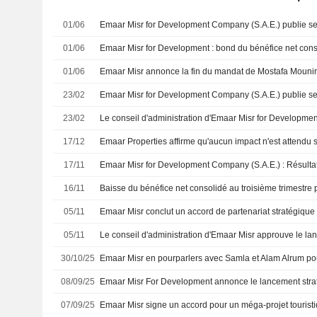
01/06
01/06
01/06
23/02
23/02
17/12
17/11
16/11
05/11
05/11
30/10/25
08/09/25
07/09/25