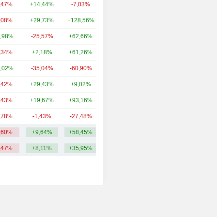
,47%
+14,44%
-7,03%
29,87 Md
,08%
+29,73%
+128,56%
29,17 Md
,98%
-25,57%
+62,66%
27,91 Md
,34%
+2,18%
+61,26%
25,28 Md
,02%
-35,04%
-60,90%
21,36 Md
,42%
+29,43%
+9,02%
20,88 Md
,43%
+19,67%
+93,16%
20,67 Md
,78%
-1,43%
-27,48%
18,43 Md
,60%
+9,64%
+58,45%
23,77 Md
,47%
+8,11%
+35,95%