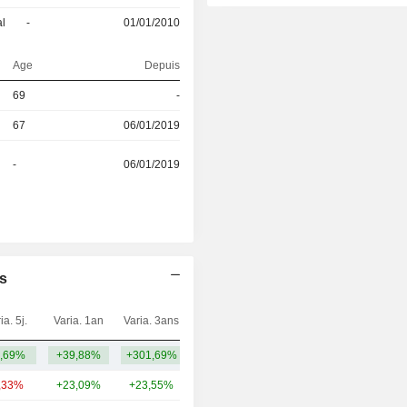
al
-
01/01/2010
Age
Depuis
69
-
67
06/01/2019
-
06/01/2019
es
ia. 5j.
Varia. 1an
Varia. 3ans
Capi.($)
,69%
+39,88%
+301,69%
1,3 Md
,33%
+23,09%
+23,55%
42,85 Md