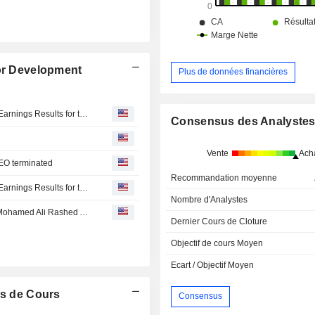
for Development
Plus de données financières
Emaar Misr for Development Company (S.A.E.) Reports Earnings Results for the First Quarter Ended March 31, 2026
Consensus des Analyste
Vente
Ach
CEO terminated
Recommandation moyenne
Emaar Misr for Development Company (S.A.E.) Reports Earnings Results for the Full Year Ended December 31, 2025
Nombre d'Analystes
Emaar Misr for Development board amends capacity of Mohamed Ali Rashed Alabbar to become MD
Dernier Cours de Cloture
Objectif de cours Moyen
Ecart / Objectif Moyen
s de Cours
Consensus