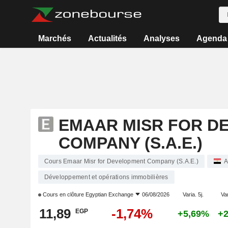
Marchés
Actualités
Analyses
Agenda
EMAAR MISR FOR D
COMPANY (S.A.E.)
Cours Emaar Misr for Development Company (S.A.E.)
A
Développement et opérations immobilières
Cours en clôture
Egyptian Exchange
06/08/2026
Varia. 5j.
Var
11,89
-1,74%
EGP
+5,69%
+