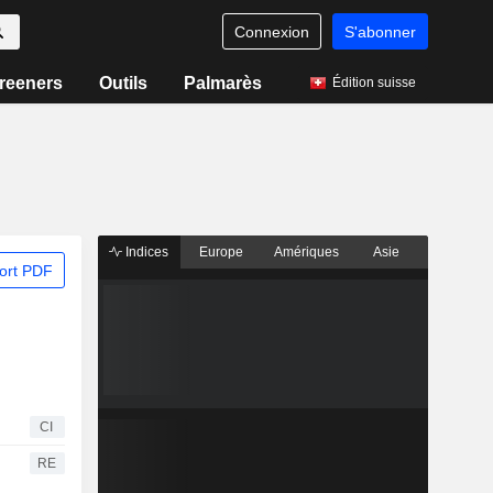
Connexion
S'abonner
reeners
Outils
Palmarès
Édition suisse
Indices
Europe
Amériques
Asie
ort PDF
CI
RE