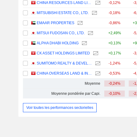
CHINA RESOURCES LAND LIMITED
-0,12%
-3
MITSUBISHI ESTATE CO., LTD.
-0,18%
-6
EMAAR PROPERTIES
-0,86%
+3
MITSUI FUDOSAN CO., LTD.
+2,49%
-5
ALPHA DHABI HOLDING
+0,13%
+9
CK ASSET HOLDINGS LIMITED
+0,17%
-3
SUMITOMO REALTY & DEVELOPMENT CO., LTD.
-1,24%
-5
CHINA OVERSEAS LAND & INVESTMENT LIMITED
-0,53%
-4
Moyenne
-0,24%
-1
Moyenne pondérée par Capi.
-0,10%
-2
Voir toutes les performances sectorielles