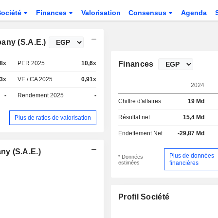
Société
Finances
Valorisation
Consensus
Agenda
any (S.A.E.)
28x
PER 2025
10,6x
Finances
23x
VE / CA 2025
0,91x
2024
-
Rendement 2025
-
Chiffre d'affaires
19 Md
Résultat net
15,4 Md
Plus de ratios de valorisation
Endettement Net
-29,87 Md
y (S.A.E.)
Plus de données
* Données
estimées
financières
Profil Société