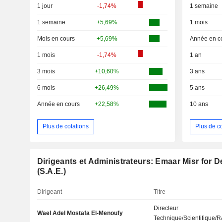
1 jour
-1,74%
1 semaine
1 semaine
+5,69%
1 mois
Mois en cours
+5,69%
Année en c
1 mois
-1,74%
1 an
3 mois
+10,60%
3 ans
6 mois
+26,49%
5 ans
Année en cours
+22,58%
10 ans
Plus de cotations
Plus de c
Dirigeants et Administrateurs: Emaar Misr fo
(S.A.E.)
Dirigeant
Titre
Directeur
Wael Adel Mostafa El-Menoufy
Technique/Scientifique/