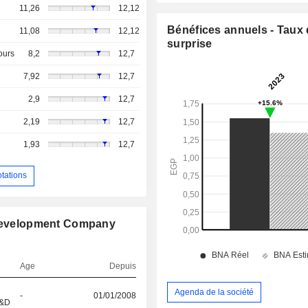
11,26
12,12
Bénéfices annuels - Taux
11,08
12,12
surprise
ours
8,2
12,7
7,92
12,7
2,9
12,7
2,19
12,7
1,93
12,7
otations
r Development Company
Age
Depuis
Agenda de la société
-
01/01/2008
R&D