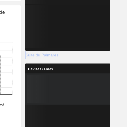
 de
Suite du Palmarès
Devises / Forex