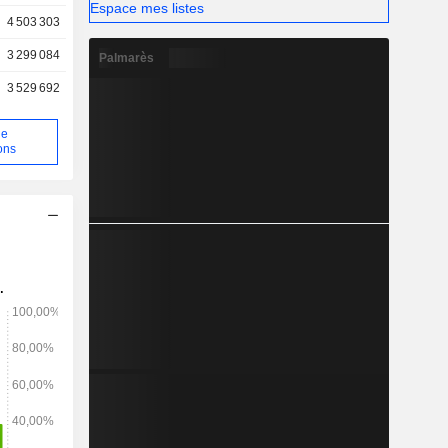
Espace mes listes
4 503 303
3 299 084
Palmarès
3 529 692
de
ons