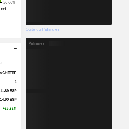
Suite du Palmarès
Palmarès
s
at
ACHETER
1
11,89
EGP
14,90
EGP
+25,32%