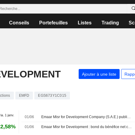
Conseils
Portefeuilles
Listes
Trading
Sc
EVELOPMENT
Ajouter à une liste
Rapp
ctions
EMFD
EGS673Y1C015
ia. 1 janv.
01/06
Emaar Misr for Development Company (S.A.E.) publie ses résultats pour le premier trimestre clos le 31 mars 2026
22,58%
01/06
Emaar Misr for Development : bond du bénéfice net consolidé au premier trimestre