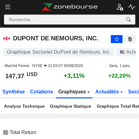
DUPONT DE NEMOURS, INC.
147,37
$
+3,11%
DUPONT DE NEMOURS, INC.
Graphique Sectoriel DuPont de Nemours, Inc.
Actio
Marché Fermé -
NYSE
22:03:07 05/08/2026
Varia. 1 janv.
USD
+3,11%
147,37
+22,20%
Synthèse
Cotations
Graphiques
Actualités
Soci
Analyse Technique
Graphique Statique
Graphique Total Re
Total Return