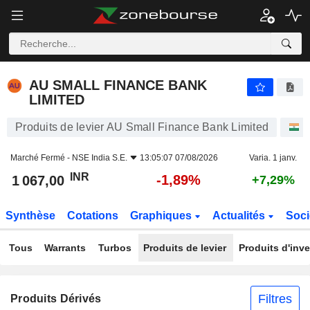
AU SMALL FINANCE BANK LIMITED
1 067,00
₹
-1,89%
AU SMALL FINANCE BANK
LIMITED
Produits de levier AU Small Finance Bank Limited
A
Marché Fermé -
NSE India S.E.
13:05:07 07/08/2026
Varia. 1 janv.
INR
-1,89%
1 067,00
+7,29%
Synthèse
Cotations
Graphiques
Actualités
Soci
Tous
Warrants
Turbos
Produits de levier
Produits d'inv
Filtres
Produits Dérivés