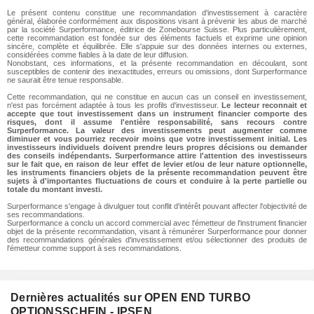
Le présent contenu constitue une recommandation d'investissement à caractère
général, élaborée conformément aux dispositions visant à prévenir les abus de marché
par la société Surperformance, éditrice de Zonebourse Suisse. Plus particulièrement,
cette recommandation est fondée sur des éléments factuels et exprime une opinion
sincère, complète et équilibrée. Elle s'appuie sur des données internes ou externes,
considérées comme fiables à la date de leur diffusion.
Nonobstant, ces informations, et la présente recommandation en découlant, sont
susceptibles de contenir des inexactitudes, erreurs ou omissions, dont Surperformance
ne saurait être tenue responsable.
Cette recommandation, qui ne constitue en aucun cas un conseil en investissement,
n'est pas forcément adaptée à tous les profils d'investisseur.
Le lecteur reconnait et
accepte que tout investissement dans un instrument financier comporte des
risques, dont il assume l'entière responsabilité, sans recours contre
Surperformance. La valeur des investissements peut augmenter comme
diminuer et vous pourriez recevoir moins que votre investissement initial. Les
investisseurs individuels doivent prendre leurs propres décisions ou demander
des conseils indépendants. Surperformance attire l'attention des investisseurs
sur le fait que, en raison de leur effet de levier et/ou de leur nature optionnelle,
les instruments financiers objets de la présente recommandation peuvent être
sujets à d'importantes fluctuations de cours et conduire à la perte partielle ou
totale du montant investi.
Surperformance s'engage à divulguer tout conflit d'intérêt pouvant affecter l'objectivité de
ses recommandations.
Surperformance a conclu un accord commercial avec l'émetteur de l'instrument financier
objet de la présente recommandation, visant à rémunérer Surperformance pour donner
des recommandations générales d'investissement et/ou sélectionner des produits de
l'émetteur comme support à ses recommandations.
Dernières actualités sur OPEN END TURBO
OPTIONSSCHEIN - IPSEN