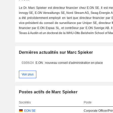
Le Dr. Marc Spieker est directeur financier chez E.ON SE. Il est m
innogy SE, E.ON Verwaltungs SE, Nord Stream AG, Swag Energie AG
a été précédemment employé en tant que directeur financier pa
vice-président du conseil de surveillance par Uniper SE, directeur 
financier par E.ON Espaa SL, et contrôleur par E.ON Sverige AB. I
Texas à Austin et un doctorat de la WHU-Otto Beisheim School of M
Dernières actualités sur Marc Spieker
03/06/24
E.ON : nouveau conseil d'administration en place
Voir plus
Postes actifs de Marc Spieker
Sociétés
Poste
EON SE
Corporate Officer/Pri