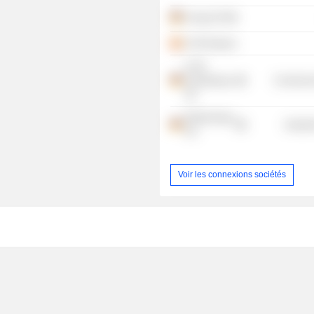
innogy SE
E.ON Espana
E.ON
Verwaltungs
Commercia
SE
Westenergie
Industr
AG
Voir les connexions sociétés