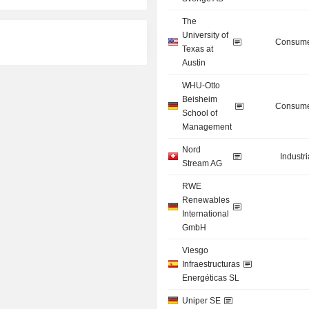
The
University of
Consume
Texas at
Austin
WHU-Otto
Beisheim
Consume
School of
Management
Nord
Industr
Stream AG
RWE
Renewables
International
GmbH
Viesgo
Infraestructuras
Energéticas SL
Uniper SE