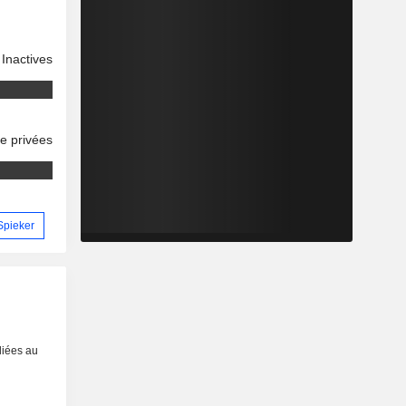
Inactives
se privées
 Spieker
liées au