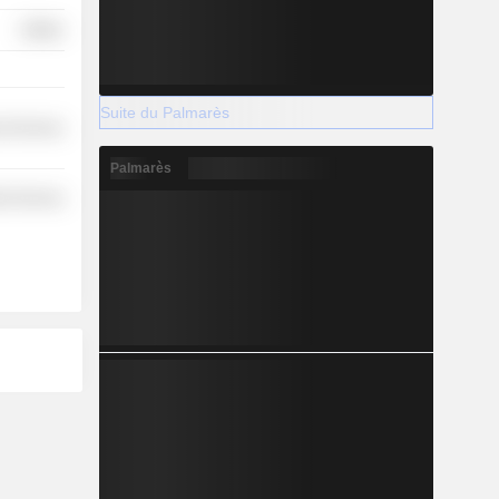
Utilities
Suite du Palmarès
l Services
Palmarès
ial Services