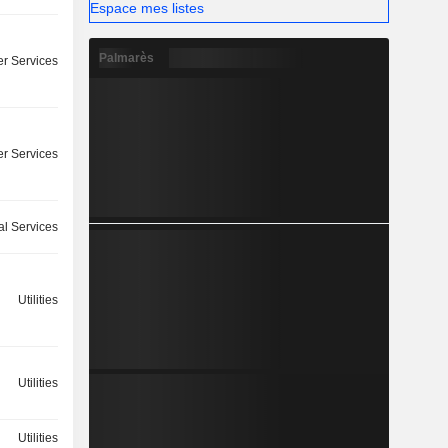
Espace mes listes
Palmarès
r Services
r Services
ial Services
Utilities
Utilities
Utilities