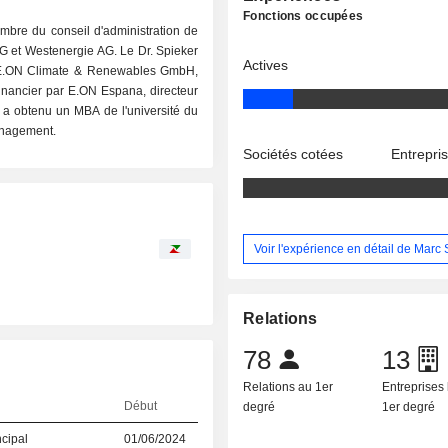
Fonctions occupées
embre du conseil d'administration de
 et Westenergie AG. Le Dr. Spieker
Actives
r E.ON Climate & Renewables GmbH,
financier par E.ON Espana, directeur
l a obtenu un MBA de l'université du
anagement.
Sociétés cotées
Entrepri
Voir l'expérience en détail de Marc
Relations
78
13
Relations au 1er
Entreprises 
Début
degré
1er degré
ncipal
01/06/2024