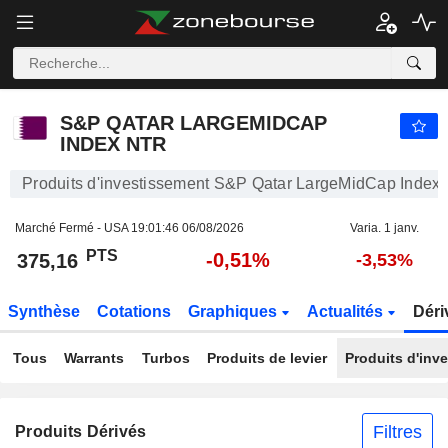
S&P QATAR LARGEMIDCAP INDEX NTR
375,16
PTS
-0,51%
S&P QATAR LARGEMIDCAP
INDEX NTR
Produits d'investissement S&P Qatar LargeMidCap Index
Marché Fermé - USA
19:01:46 06/08/2026
Varia. 1 janv.
PTS
-0,51%
375,16
-3,53%
Synthèse
Cotations
Graphiques
Actualités
Déri
Tous
Warrants
Turbos
Produits de levier
Produits d'inv
Filtres
Produits Dérivés