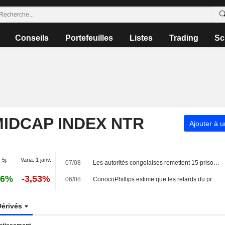
Conseils
Portefeuilles
Listes
Trading
Sc
IDCAP INDEX NTR
Ajouter à u
 5j.
Varia. 1 janv.
07/08
Les autorités congolaises remettent 15 prisonniers aux rebelles du M23
26%
-3,53%
06/08
ConocoPhillips estime que les retards du projet de GNL au Qatar se limiteront à quelques mois
Dérivés