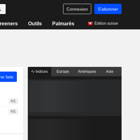
Connexion
S'abonner
reeners
Outils
Palmarès
Édition suisse
Indices
Europe
Amériques
Asie
ne liste
RE
RE