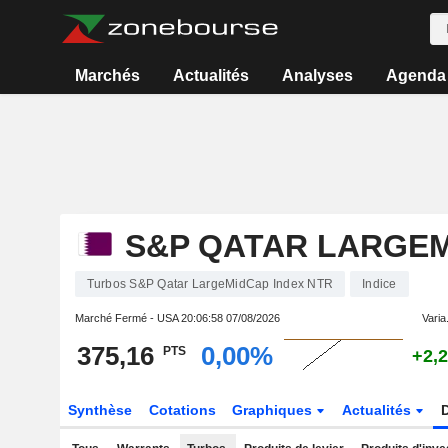
Marchés
Actualités
Analyses
Agenda
S&P QATAR LARGEM
Turbos S&P Qatar LargeMidCap Index NTR
Indice
Marché Fermé - USA
20:06:58 07/08/2026
Varia.
375,16
0,00%
PTS
+2,
Synthèse
Cotations
Graphiques
Actualités