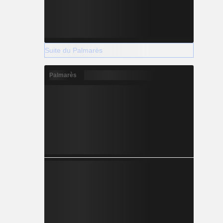
Suite du Palmarès
Palmarès