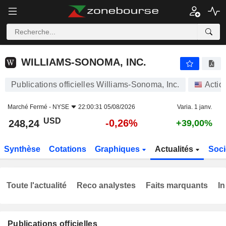
WILLIAMS-SONOMA, INC.
248,24
$
-0,26%
WILLIAMS-SONOMA, INC.
Publications officielles Williams-Sonoma, Inc.
Actio
Marché Fermé -
NYSE
22:00:31 05/08/2026
Varia. 1 janv.
USD
-0,26%
248,24
+39,00%
Synthèse
Cotations
Graphiques
Actualités
Soci
Toute l'actualité
Reco analystes
Faits marquants
In
Publications officielles