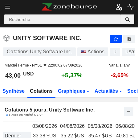
UNITY SOFTWARE INC.
43,00
$
UNITY SOFTWARE INC.
Cotations Unity Software Inc.
Actions
U
US91
Marché Fermé -
NYSE
22:00:02 07/08/2026
Varia. 1 janv.
USD
+5,37%
43,00
-2,65%
Synthèse
Cotations
Graphiques
Actualités
Soci
Cotations 5 jours: Unity Software Inc.
Cours en différé NYSE
03/08/2026
04/08/2026
05/08/2026
06/08/202
Dernier
33.38 $US
35.22 $US
35.47 $US
40.81 $U