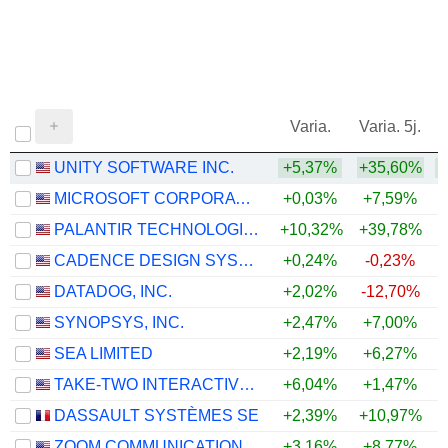
Varia.
Varia. 5j.
UNITY SOFTWARE INC.
+5,37%
+35,60%
+
MICROSOFT CORPORATION
+0,03%
+7,59%
PALANTIR TECHNOLOGIES INC.
+10,32%
+39,78%
CADENCE DESIGN SYSTEMS, INC.
+0,24%
-0,23%
DATADOG, INC.
+2,02%
-12,70%
+
SYNOPSYS, INC.
+2,47%
+7,00%
SEA LIMITED
+2,19%
+6,27%
TAKE-TWO INTERACTIVE SOFTWARE, INC.
+6,04%
+1,47%
DASSAULT SYSTÈMES SE
+2,39%
+10,97%
ZOOM COMMUNICATIONS, INC.
+3,16%
+8,77%
+