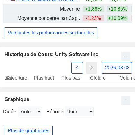
Moyenne
+1,88%
+10,85%
Moyenne pondérée par Capi.
-1,23%
+10,09%
Voir toutes les performances sectorielles
Historique de Cours: Unity Software Inc.
Date
Ouverture
Plus haut
Plus bas
Clôture
Volum
Graphique
Durée
Période
Plus de graphiques