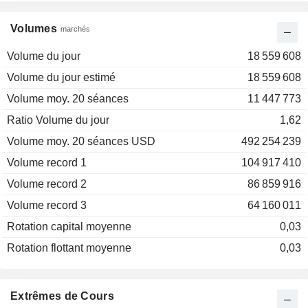
Volumes
marchés
Volume du jour
18 559 608
Volume du jour estimé
18 559 608
Volume moy. 20 séances
11 447 773
Ratio Volume du jour
1,62
Volume moy. 20 séances USD
492 254 239
Volume record 1
104 917 410
Volume record 2
86 859 916
Volume record 3
64 160 011
Rotation capital moyenne
0,03
Rotation flottant moyenne
0,03
Extrêmes de Cours