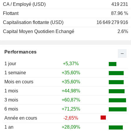
CA / Employé (USD)
419 231
Flottant
87.96 %
Capitalisation flottante (USD)
16 649 279 916
Capital Moyen Quotidien Echangé
2.6%
Performances
1 jour
+5,37%
1 semaine
+35,60%
Mois en cours
+35,60%
1 mois
+44,98%
3 mois
+60,87%
6 mois
+71,25%
Année en cours
-2,65%
1 an
+28,09%