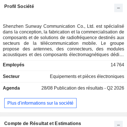
Profil Société
Shenzhen Sunway Communication Co., Ltd. est spécialisé
dans la conception, la fabrication et la commercialisation de
composants et de solutions de radiofréquence destinés aux
secteurs de la télécommunication mobile. Le groupe
propose des antennes, des connecteurs, des modules
acoustiques et des composants électromagnétiques dédiés
aux terminaux mobiles (smartphones, tablettes, laptops,
Employés
14 764
etc.), à l'Internet des Objets, à la domotique et aux véhicules
intelligents. Shenzhen Sunway Communication Co. propose
Secteur
Equipements et pièces électroniques
également des prestations de support technique. 51% du
CA est réalisé à l'international.
Agenda
28/08
Publication des résultats - Q2 2026
Plus d'informations sur la société
Compte de Résultat et Estimations