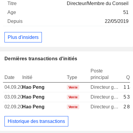
Directeur/Membre du Conseil
51
22/05/2019
Plus d'insiders
Dernières transactions d'initiés
Poste
Date
Initié
Type
principal
Qua
04.09.20
Hao Peng
Directeur general
1 14
Vente
03.09.20
Hao Peng
Directeur general
5 35
Vente
02.09.20
Hao Peng
Directeur general
2 89
Vente
Historique des transactions