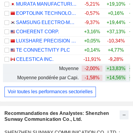
MURATA MANUFACTURING CO., LTD.
-5,21%
+19,10%
+
EOPTOLINK TECHNOLOGY INC., LTD.
-0,57%
+0,16%
+
SAMSUNG ELECTRO-MECHANICS CO., LTD.
-9,37%
+19,44%
+
COHERENT CORP.
+3,16%
+37,13%
+
LUXSHARE PRECISION INDUSTRY CO., LTD.
+0,05%
-10,34%
+
TE CONNECTIVITY PLC
+0,14%
+4,77%
CELESTICA INC.
-11,91%
-9,28%
+
Moyenne
-2,00%
+13,83%
+
Moyenne pondérée par Capi.
-1,58%
+14,56%
+
Voir toutes les performances sectorielles
Recommandations des Analystes: Shenzhen
Sunway Communication Co., Ltd.
SHENZHEN SUNWAY COMMUNICATION CO., LTD. :