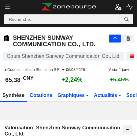
SHENZHEN SUNWAY COMMUNICATION CO., LTD.
65,38
¥
+2,24%
SHENZHEN SUNWAY
COMMUNICATION CO., LTD.
Cours Shenzhen Sunway Communication Co., Ltd.
Cours en clôture
Shenzhen S.E.
06/08/2026
Varia. 1 janv.
CNY
+2,24%
65,38
+5,45%
Synthèse
Cotations
Graphiques
Actualités
Soci
Valorisation: Shenzhen Sunway Communication
Co., Ltd.