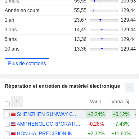
1 mois
55,55
109,63
Année en cours
55,55
129,44
1 an
23,67
129,44
3 ans
14,45
129,44
5 ans
13,36
129,44
10 ans
13,36
129,44
Plus de cotations
Réparation et entretien de matériel électronique
Varia.
Varia. 5j.
SHENZHEN SUNWAY COMMUNICATION CO., LTD.
+2,24%
+6,12%
+
AMPHENOL CORPORATION
-0,28%
+7,43%
+
HON HAI PRECISION INDUSTRY CO., LTD.
+2,32%
+11,60%
+