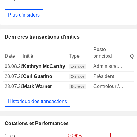
Plus d'insiders
Dernières transactions d'initiés
Poste
Date
Initié
Type
principal
Qua
03.08.26
Kathryn McCarthy
Administrateur
3
Exercice
28.07.26
Carl Guarino
Président
3
Exercice
28.07.26
Mark Warner
Controleur / auditeur
4
Exercice
Historique des transactions
Cotations et Performances
1 jour
-0,09%