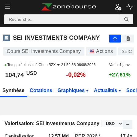
SEI INVESTMENTS COMPANY
104,74
$
-0,02%
SEI INVESTMENTS COMPANY
Cours SEI Investments Company
Actions
SEIC
Temps réel estimé
Cboe BZX
21:59:58 06/08/2026
Varia. 1 janv.
USD
-0,02%
104,74
+27,61%
Synthèse
Cotations
Graphiques
Actualités
Soci
Valorisation: SEI Investments Company
Capitalisation
12,57 Md
PER 2026 *
17,4x