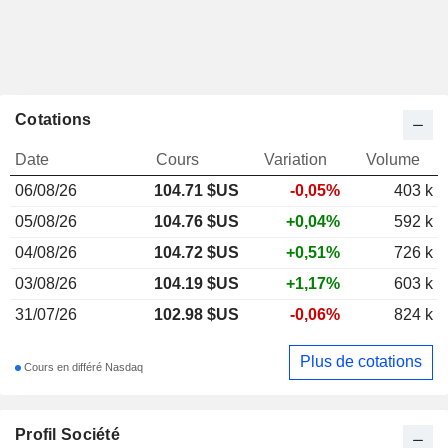
Cotations
Date
Cours
Variation
Volume
06/08/26
104.71
$US
-0,05%
403 k
05/08/26
104.76 $US
+0,04%
592 k
04/08/26
104.72 $US
+0,51%
726 k
03/08/26
104.19 $US
+1,17%
603 k
31/07/26
102.98 $US
-0,06%
824 k
Plus de cotations
Cours en différé Nasdaq
Profil Société