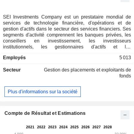
SEI Investments Company est un prestataire mondial de
services de technologie financière, d'opérations et de
gestion d'actifs dans le secteur des services financiers. Ses
segments d'activité comprennent les banques privées, les
conseillers en investissement, les investisseurs
institutionnels, les gestionnaires d'actifs et les
investissements dans de nouvelles entreprises. Son
Employés
5 013
segment « Gestionnaires d'actifs » fournit une plateforme
opérationnelle de gestion d'actifs externalisée aux
Secteur
Gestion des placements et exploitants de
gestionnaires d'actifs alternatifs et traditionnels, aux sociétés
fonds
de fonds et aux fonds souverains. Le segment Investisseurs
institutionnels propose des solutions externalisées de
directeur des investissements, notamment des plateformes
Plus d'informations sur la société
de gestion des investissements et d’externalisation
administrative, aux promoteurs de plans de retraite, aux
systèmes de santé, aux établissements d’enseignement
supérieur et à d’autres organisations à but non lucratif à
Compte de Résultat et Estimations
travers le monde. Le segment Conseillers en placement
fournit des plateformes de gestion et de traitement des
investissements aux investisseurs fortunés par