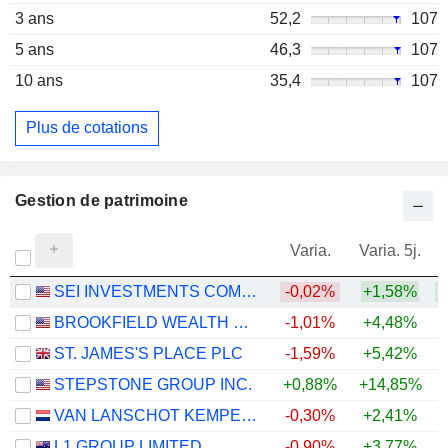
3 ans
52,2
107
5 ans
46,3
107
10 ans
35,4
107
Plus de cotations
Gestion de patrimoine
Varia.
Varia. 5j.
SEI INVESTMENTS COMPANY
-0,02%
+1,58%
+
BROOKFIELD WEALTH SOLUTIONS LTD.
-1,01%
+4,48%
ST. JAMES'S PLACE PLC
-1,59%
+5,42%
STEPSTONE GROUP INC.
+0,88%
+14,85%
VAN LANSCHOT KEMPEN N.V
-0,30%
+2,41%
+
L1 GROUP LIMITED
-0,90%
+3,77%