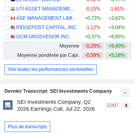
UTI ASSET MANAGEMENT COMPANY LIMITED
-0,15%
-1,61%
AGF MANAGEMENT LIMITED
+0,73%
+3,62%
+
RIDGEPOST CAPITAL, INC
-1,12%
+3,04%
GCM GROSVENOR INC.
+0,37%
+8,85%
+
Moyenne
-0,29%
+5,40%
Moyenne pondérée par Capi.
-0,59%
+5,16%
Voir toutes les performances sectorielles
Dernier Transcript: SEI Investments Company
SEI Investments Company, Q2
22/07
2026 Earnings Call, Jul 22, 2026
Plus de transcripts