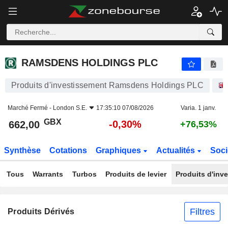
RAMSDENS HOLDINGS PLC
662,00
p
-0,30%
RAMSDENS HOLDINGS PLC
Produits d'investissement Ramsdens Holdings PLC
Marché Fermé -
London S.E.
17:35:10 07/08/2026
Varia. 1 janv.
GBX
-0,30%
662,00
+76,53%
Synthèse
Cotations
Graphiques
Actualités
Soci
Tous
Warrants
Turbos
Produits de levier
Produits d'inv
Filtres
Produits Dérivés