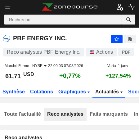
PBF ENERGY INC.
61,71
$
+0,77%
PBF ENERGY INC.
Reco analystes PBF Energy Inc.
Actions
PBF
Marché Fermé -
NYSE
22:00:03 07/08/2026
Varia. 1 janv.
USD
+0,77%
61,71
+127,54%
Synthèse
Cotations
Graphiques
Actualités
Soci
Toute l'actualité
Reco analystes
Faits marquants
In
Reco analystes