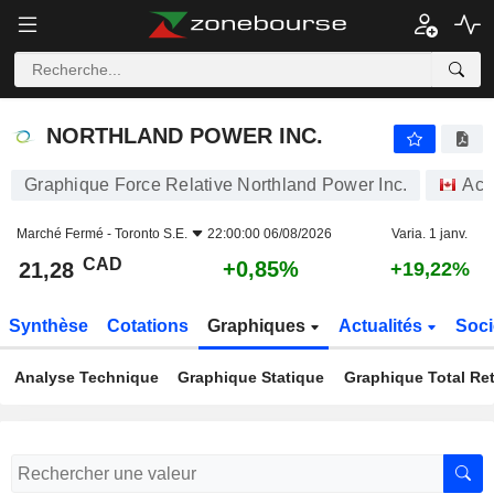
NORTHLAND POWER INC.
21,28
$
+0,85%
NORTHLAND POWER INC.
Graphique Force Relative Northland Power Inc.
Act
Marché Fermé -
Toronto S.E.
22:00:00 06/08/2026
Varia. 1 janv.
CAD
+0,85%
21,28
+19,22%
Synthèse
Cotations
Graphiques
Actualités
Soci
Analyse Technique
Graphique Statique
Graphique Total Re