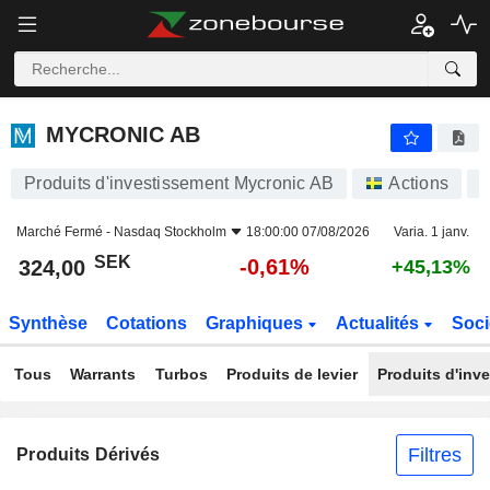
MYCRONIC AB
324,00
kr
-0,61%
MYCRONIC AB
Produits d'investissement Mycronic AB
Actions
Marché Fermé -
Nasdaq Stockholm
18:00:00 07/08/2026
Varia. 1 janv.
SEK
-0,61%
324,00
+45,13%
Synthèse
Cotations
Graphiques
Actualités
Soci
Tous
Warrants
Turbos
Produits de levier
Produits d'inv
Filtres
Produits Dérivés