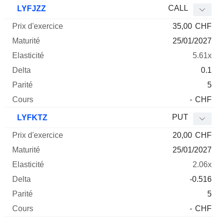
Prix
CALL
LYFJZZ
d'exercice
Maturité
Elasticité
Delta
35,00
CHF
Mnemo
Type
Parité
25/01/2027
5.61x
0.1
5
-
CHF
PUT
LYFKTZ
20,00
CHF
25/01/2027
2.06x
-0.516
5
-
CHF