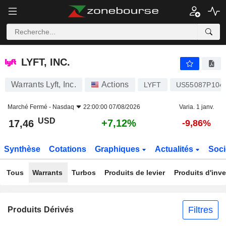
LYFT, INC.
17,46
$
+7,12%
LYFT, INC.
Warrants Lyft, Inc.
Actions
LYFT
US55087P104
Marché Fermé -
Nasdaq
22:00:00 07/08/2026
Varia. 1 janv.
USD
+7,12%
17,46
-9,86%
Synthèse
Cotations
Graphiques
Actualités
Soci
Tous
Warrants
Turbos
Produits de levier
Produits d'inv
Filtres
Produits Dérivés