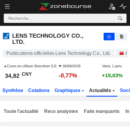
LENS TECHNOLOGY CO., LTD.
34,82
¥
-0,77%
LENS TECHNOLOGY CO.,
LTD.
Publications officielles Lens Technology Co., Ltd.
Ac
Cours en clôture
Shenzhen S.E.
06/08/2026
Varia. 1 janv.
CNY
-0,77%
34,82
+15,03%
Synthèse
Cotations
Graphiques
Actualités
Soci
Toute l'actualité
Reco analystes
Faits marquants
In