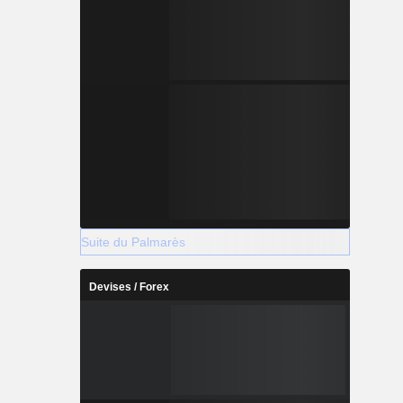
Suite du Palmarès
Devises / Forex