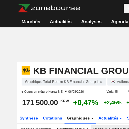
Marchés
Actualités
Analyses
Agenda
KB FINANCIAL GROUP
Graphique Total Return KB Financial Group Inc.
Actions
Cours en clôture
Korea S.E.
06/08/2026
Varia. 5j.
171 500,00
+0,47%
KRW
+2,45%
Synthèse
Cotations
Graphiques
Actualités