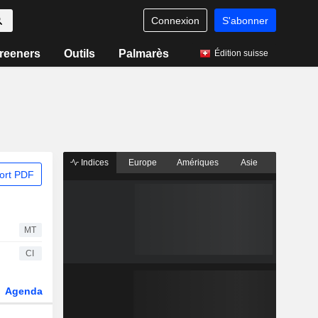
Connexion
S'abonner
reeners
Outils
Palmarès
Édition suisse
Indices
Europe
Amériques
Asie
ort PDF
MT
CI
Agenda
Secteur
Fonds et ETFs