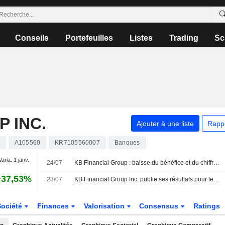
Conseils
Portefeuilles
Listes
Trading
Sc
 INC.
Ajouter à une liste
Rapp
A105560
KR7105560007
Banques
Varia. 1 janv.
24/07
KB Financial Group : baisse du bénéfice et du chiffre d'affaires au deuxième trimestre ; l'action chute de 5 %
+37,53%
23/07
KB Financial Group Inc. publie ses résultats pour le premier semestre clos le 30 juin 2026
Société
Finances
Valorisation
Consensus
Ratings