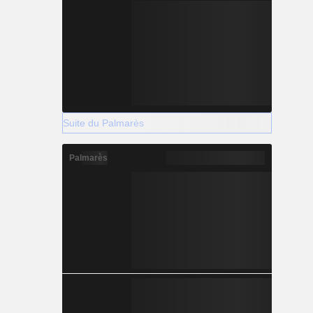
Suite du Palmarès
Palmarès