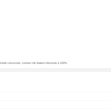
ériode concernée, comme s'ils étaient réinvestis à 100%.